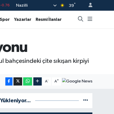
°
Nazilli
%0.17
39
%0.01
Spor
Yazarlar
Resmi İlanlar
%0.02
%2.12
syonu
7
%64
-0.76
ul bahçesindeki çite sıkışan kirpiyi
-
+
A
A
Yükleniyor...