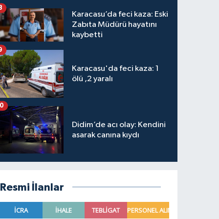
8
Karacasu’da feci kaza: Eski
Zabıta Müdürü hayatını
kaybetti
9
Karacasu'da feci kaza: 1
ölü ,2 yaralı
10
Didim’de acı olay: Kendini
asarak canına kıydı
Resmi İlanlar