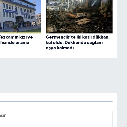
Tezcan’ın kızı ve
Germencik’te iki katlı dükkan,
fisinde arama
kül oldu: Dükkanda sağlam
eşya kalmadı