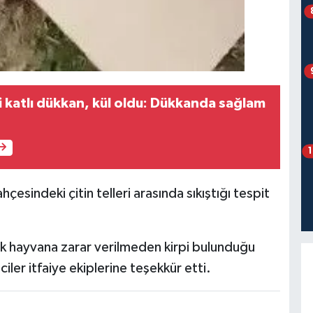
i katlı dükkan, kül oldu: Dükkanda sağlam
hçesindeki çitin telleri arasında sıkıştığı tespit
rek hayvana zarar verilmeden kirpi bulunduğu
ciler itfaiye ekiplerine teşekkür etti.