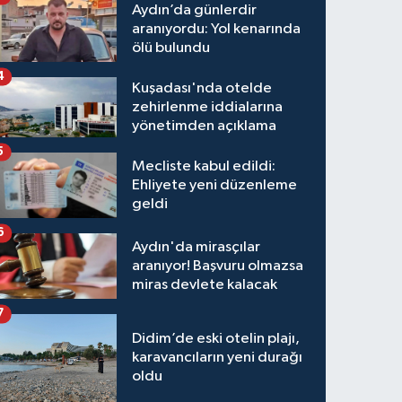
Aydın’da günlerdir
aranıyordu: Yol kenarında
ölü bulundu
4
Kuşadası'nda otelde
zehirlenme iddialarına
yönetimden açıklama
5
Mecliste kabul edildi:
Ehliyete yeni düzenleme
geldi
6
Aydın'da mirasçılar
aranıyor! Başvuru olmazsa
miras devlete kalacak
7
Didim’de eski otelin plajı,
karavancıların yeni durağı
oldu