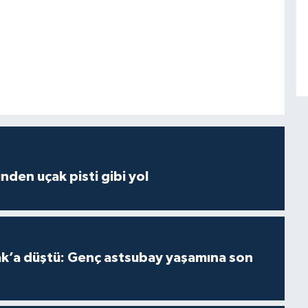
inden uçak pisti gibi yol
ak’a düştü: Genç astsubay yaşamına son