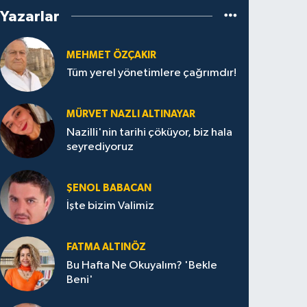
Yazarlar
MEHMET ÖZÇAKIR
Tüm yerel yönetimlere çağrımdır!
MÜRVET NAZLI ALTINAYAR
Nazilli'nin tarihi çöküyor, biz hala
seyrediyoruz
ŞENOL BABACAN
İşte bizim Valimiz
FATMA ALTINÖZ
Bu Hafta Ne Okuyalım? 'Bekle
Beni'