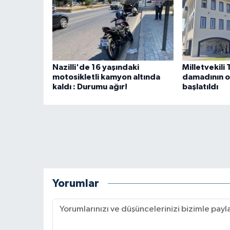
Nazilli'de 16 yaşındaki
Milletvekili 
motosikletli kamyon altında
damadının o
kaldı : Durumu ağır!
başlatıldı
Yorumlar