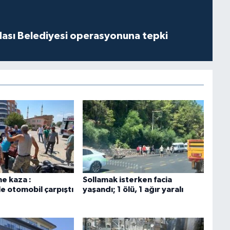
dası Belediyesi operasyonuna tepki
ne kaza :
Sollamak isterken facia
le otomobil çarpıştı
yaşandı; 1 ölü, 1 ağır yaralı