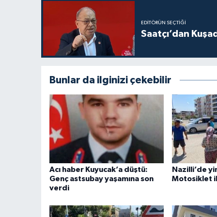
EDITÖRÜN SEÇTIĞI
Saatçı’dan Kuşa
Bunlar da ilginizi çekebilir
Acı haber Kuyucak’a düştü:
Nazilli’de yi
Genç astsubay yaşamına son
Motosiklet i
verdi