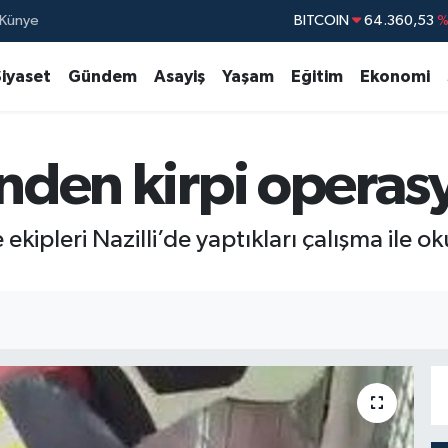
Künye
DOLAR
47,7069
EURO
55,0265
Siyaset
Gündem
Asayiş
Yaşam
Eğitim
Ekonomi
STERLİN
64,1897
GRAM ALTIN
6618.49
inden kirpi opera
BİST100
13.88
BITCOIN
64.360,53
%
ekipleri Nazilli’de yaptıkları çalışma ile ok