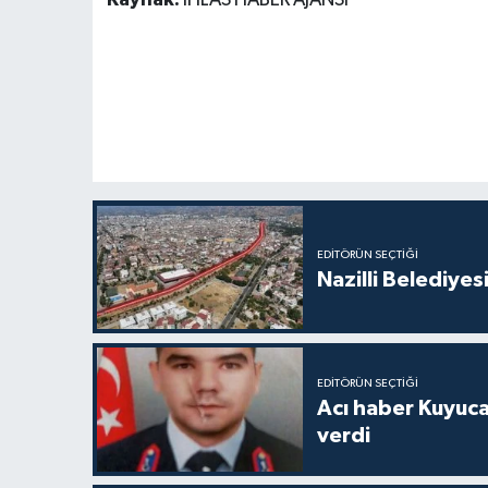
EDITÖRÜN SEÇTIĞI
Nazilli Belediyes
EDITÖRÜN SEÇTIĞI
Acı haber Kuyuc
verdi