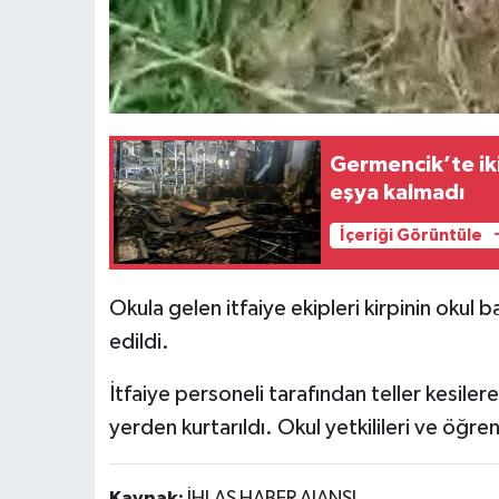
Germencik’te ik
eşya kalmadı
İçeriği Görüntüle
Okula gelen itfaiye ekipleri kirpinin okul ba
edildi.
İtfaiye personeli tarafından teller kesile
yerden kurtarıldı. Okul yetkilileri ve öğren
Kaynak:
İHLAS HABER AJANSI