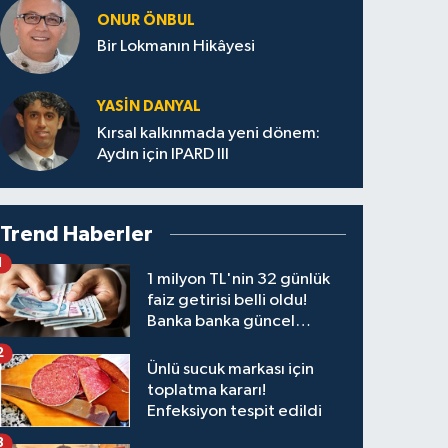
ONUR ÖNBUL
Bir Lokmanın Hikâyesi
YASIN DANYAL
Kırsal kalkınmada yeni dönem:
Aydın için IPARD III
Trend Haberler
1
1 milyon TL'nin 32 günlük
faiz getirisi belli oldu!
Banka banka güncel
kazanç tablosu
2
Ünlü sucuk markası için
toplatma kararı!
Enfeksiyon tespit edildi
3