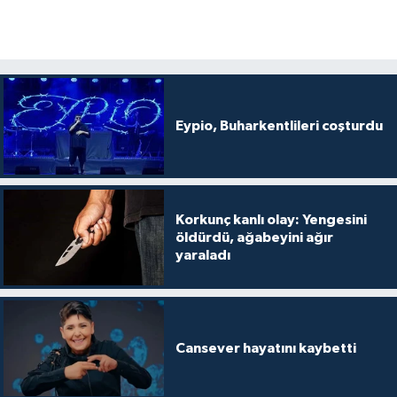
Eypio, Buharkentlileri coşturdu
Korkunç kanlı olay: Yengesini
öldürdü, ağabeyini ağır
yaraladı
Cansever hayatını kaybetti