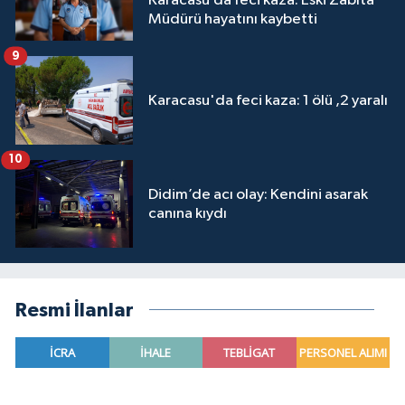
Karacasu’da feci kaza: Eski Zabıta
Müdürü hayatını kaybetti
9
Karacasu'da feci kaza: 1 ölü ,2 yaralı
10
Didim’de acı olay: Kendini asarak
canına kıydı
Resmi İlanlar