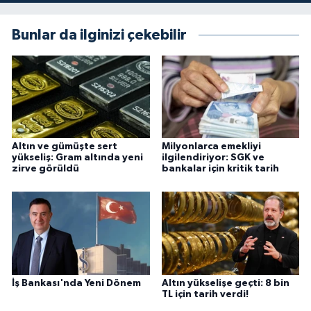
Bunlar da ilginizi çekebilir
Altın ve gümüşte sert
Milyonlarca emekliyi
yükseliş: Gram altında yeni
ilgilendiriyor: SGK ve
zirve görüldü
bankalar için kritik tarih
İş Bankası'nda Yeni Dönem
Altın yükselişe geçti: 8 bin
TL için tarih verdi!