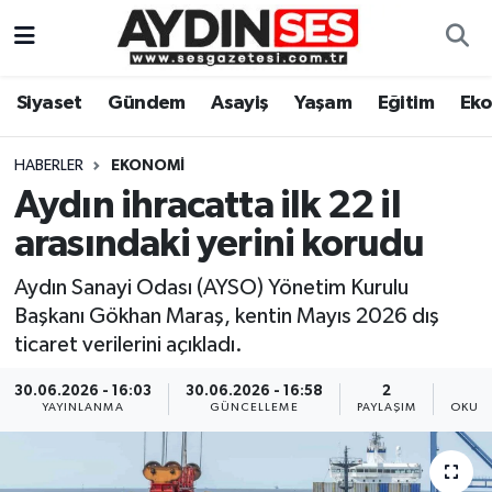
Asayiş
Aydın Nöbetçi Eczaneler
Siyaset
Gündem
Asayiş
Yaşam
Eğitim
Ek
Gündem
Aydın Hava Durumu
HABERLER
EKONOMI
Siyaset
Aydin Namaz Vakitleri
Aydın ihracatta ilk 22 il
arasındaki yerini korudu
Ekonomi
Aydın Trafik Yoğunluk Haritası
Aydın Sanayi Odası (AYSO) Yönetim Kurulu
Yaşam
Süper Lig Puan Durumu ve Fikstür
Başkanı Gökhan Maraş, kentin Mayıs 2026 dış
ticaret verilerini açıkladı.
Eğitim
Tüm Manşetler
30.06.2026 - 16:03
30.06.2026 - 16:58
2
YAYINLANMA
GÜNCELLEME
PAYLAŞIM
OKUNM
Kültür Sanat
Son Dakika Haberleri
Spor
Haber Arşivi