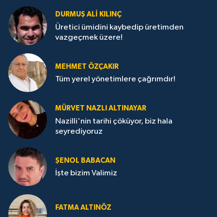
DURMUŞ ALI KILINÇ
Üretici ümidini kaybedip üretimden
vazgeçmek üzere!
MEHMET ÖZÇAKIR
Tüm yerel yönetimlere çağrımdır!
MÜRVET NAZLI ALTINAYAR
Nazilli'nin tarihi çöküyor, biz hala
seyrediyoruz
ŞENOL BABACAN
İşte bizim Valimiz
FATMA ALTINÖZ