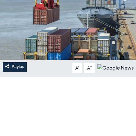
Paylaş
-
+
A
A