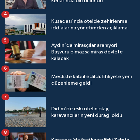
kenarında ölü bulundu
4
Kuşadası'nda otelde zehirlenme
iddialarına yönetimden açıklama
5
Aydın'da mirasçılar aranıyor!
Başvuru olmazsa miras devlete
kalacak
6
Mecliste kabul edildi: Ehliyete yeni
düzenleme geldi
7
Didim’de eski otelin plajı,
karavancıların yeni durağı oldu
8