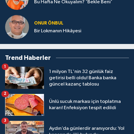
Bu Hafta Ne Okuyalım? 'Bekle Beni'
ONUR ÖNBUL
Bir Lokmanın Hikâyesi
Trend Haberler
1
1 milyon TL'nin 32 günlük faiz
getirisi belli oldu! Banka banka
güncel kazanç tablosu
2
Ünlü sucuk markası için toplatma
kararı! Enfeksiyon tespit edildi
3
Aydın’da günlerdir aranıyordu: Yol