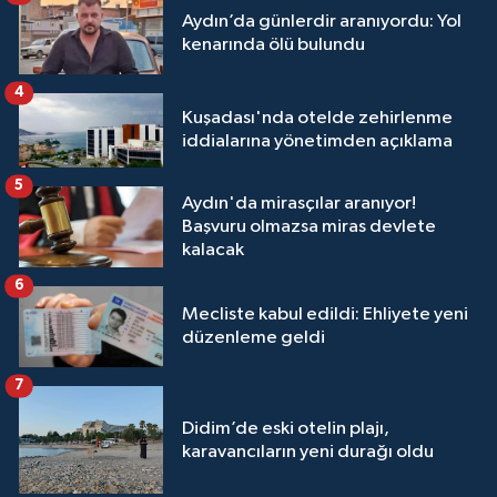
Aydın’da günlerdir aranıyordu: Yol
kenarında ölü bulundu
4
Kuşadası'nda otelde zehirlenme
iddialarına yönetimden açıklama
5
Aydın'da mirasçılar aranıyor!
Başvuru olmazsa miras devlete
kalacak
6
Mecliste kabul edildi: Ehliyete yeni
düzenleme geldi
7
Didim’de eski otelin plajı,
karavancıların yeni durağı oldu