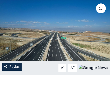
Paylaş
-
+
A
A