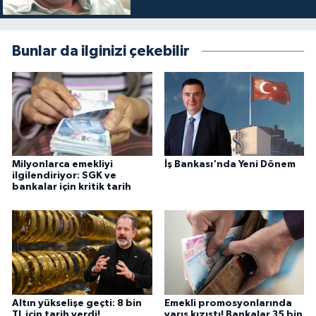
Bunlar da ilginizi çekebilir
Milyonlarca emekliyi
İş Bankası'nda Yeni Dönem
ilgilendiriyor: SGK ve
bankalar için kritik tarih
Altın yükselişe geçti: 8 bin
Emekli promosyonlarında
TL için tarih verdi!
yarış kızıştı! Bankalar 35 bin