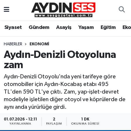
Asayiş
Aydın Nöbetçi Eczaneler
Siyaset
Gündem
Asayiş
Yaşam
Eğitim
Ek
Gündem
Aydın Hava Durumu
HABERLER
EKONOMI
Siyaset
Aydin Namaz Vakitleri
Aydın-Denizli Otoyoluna
zam
Ekonomi
Aydın Trafik Yoğunluk Haritası
Aydın-Denizli Otoyolu'nda yeni tarifeye göre
Yaşam
Süper Lig Puan Durumu ve Fikstür
otomobiller için Aydın-Kocabaş etabı 495
TL'den 590 TL'ye çıktı. Zam, yap-işlet-devret
Eğitim
Tüm Manşetler
modeliyle işletilen diğer otoyol ve köprülerde de
aynı anda yürürlüğe girdi.
Kültür Sanat
Son Dakika Haberleri
01.07.2026 - 12:11
2
1 DK
YAYINLANMA
PAYLAŞIM
OKUNMA SÜRESI
Spor
Haber Arşivi