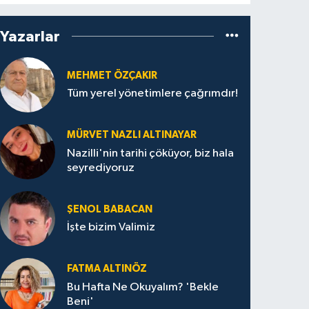
Yazarlar
MEHMET ÖZÇAKIR
Tüm yerel yönetimlere çağrımdır!
MÜRVET NAZLI ALTINAYAR
Nazilli'nin tarihi çöküyor, biz hala
seyrediyoruz
ŞENOL BABACAN
İşte bizim Valimiz
FATMA ALTINÖZ
Bu Hafta Ne Okuyalım? 'Bekle
Beni'