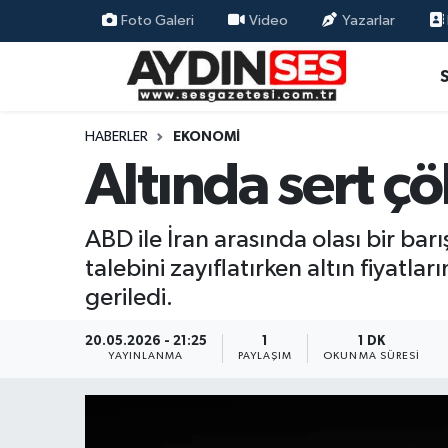
Foto Galeri
Video
Yazarlar
Asayiş
Aydın Nöbetçi Eczaneler
Gündem
Aydın Hava Durumu
HABERLER
EKONOMI
Altında sert çö
Siyaset
Aydin Namaz Vakitleri
Ekonomi
Aydın Trafik Yoğunluk Haritası
ABD ile İran arasında olası bir bar
talebini zayıflatırken altın fiyatl
Yaşam
Süper Lig Puan Durumu ve Fikstür
geriledi.
Eğitim
Tüm Manşetler
20.05.2026 - 21:25
1
1 DK
YAYINLANMA
PAYLAŞIM
OKUNMA SÜRESI
Kültür Sanat
Son Dakika Haberleri
Spor
Haber Arşivi