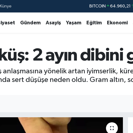
Künye
DOLAR
47,7436
EURO
55,2510
Siyaset
Gündem
Asayiş
Yaşam
Eğitim
Ekonomi
STERLİN
64,4811
GRAM ALTIN
6660.55
küş: 2 ayın dibini
BİST100
13.77
BITCOIN
64.960,21
ış anlaşmasına yönelik artan iyimserlik, kü
arında sert düşüşe neden oldu. Gram altın, s