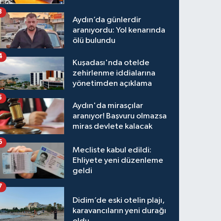
3
Aydın’da günlerdir
aranıyordu: Yol kenarında
ölü bulundu
4
Kuşadası'nda otelde
zehirlenme iddialarına
yönetimden açıklama
5
Aydın'da mirasçılar
aranıyor! Başvuru olmazsa
miras devlete kalacak
6
Mecliste kabul edildi:
Ehliyete yeni düzenleme
geldi
7
Didim’de eski otelin plajı,
karavancıların yeni durağı