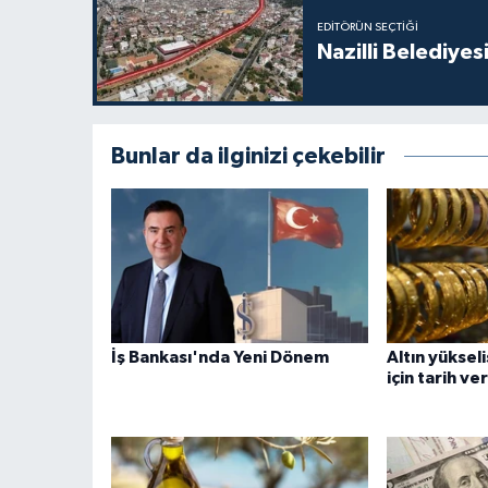
EDITÖRÜN SEÇTIĞI
Nazilli Belediyes
Bunlar da ilginizi çekebilir
İş Bankası'nda Yeni Dönem
Altın yükseli
için tarih ve