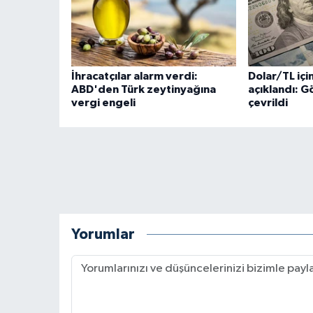
İhracatçılar alarm verdi:
Dolar/TL içi
ABD'den Türk zeytinyağına
açıklandı: G
vergi engeli
çevrildi
Yorumlar