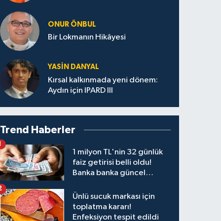
ONUR ÖNBUL
Bir Lokmanın Hikâyesi
YASIN DANYAL
Kırsal kalkınmada yeni dönem:
Aydın için IPARD III
Trend Haberler
1
1 milyon TL'nin 32 günlük
faiz getirisi belli oldu!
Banka banka güncel
kazanç tablosu
2
Ünlü sucuk markası için
toplatma kararı!
Enfeksiyon tespit edildi