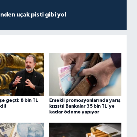
inden uçak pisti gibi yol
şe geçti: 8 bin TL
Emekli promosyonlarında yarış
rdi!
kızıştı! Bankalar 35 bin TL'ye
kadar ödeme yapıyor