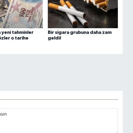
n yeni tahminler
Bir sigara grubuna daha zam
özler o tarihe
geldi!