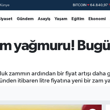
BITCOIN
64.840,97
Künye
DOLAR
47,7436
Siyaset
Gündem
Asayiş
Yaşam
Eğitim
Ekonomi
EURO
55,2510
STERLİN
64,4811
GRAM ALTIN
6660.
am yağmuru! Bugün
BİST100
13.77
şluk zammın ardından bir fiyat artışı daha
en itibaren litre fiyatına yeni bir zam ya