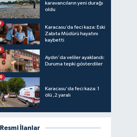
karavancıların yeni durağı
oldu
8
Karacasu’da feci kaza: Eski
Zabıta Müdürü hayatını
kaybetti
9
Aydın'da veliler ayaklandı:
Duruma tepki gösterdiler
10
Karacasu'da feci kaza: 1
ölü ,2 yaralı
Resmi İlanlar