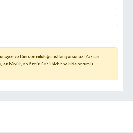
lunuyor ve tüm sorumluluğu üstleniyorsunuz. Yazılan
, en büyük, en özgür Ses'i hiçbir şekilde sorumlu