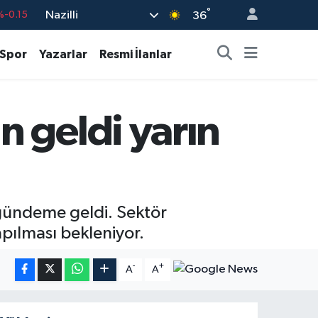
%-0.15
°
Nazilli
36
%0.18
Spor
Yazarlar
Resmi İlanlar
%0.32
%0.38
55
%0
 geldi yarın
9
%-14
 gündeme geldi. Sektör
pılması bekleniyor.
-
+
A
A