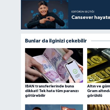
EDITÖRÜN SEÇTIĞI
Cansever hayatın
Bunlar da ilginizi çekebilir
IBAN transferlerinde buna
Altın ve güm
dikkat! Tek hata tüm paranızı
Gram altında
götürebilir
görüldü