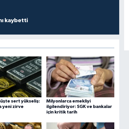
ı kaybetti
üşte sert yükseliş:
Milyonlarca emekliyi
 yeni zirve
ilgilendiriyor: SGK ve bankalar
için kritik tarih