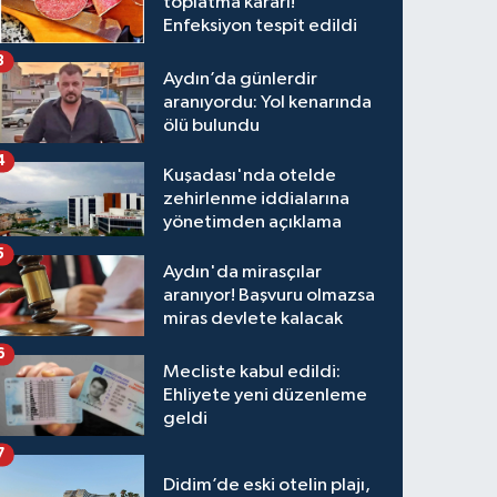
toplatma kararı!
Enfeksiyon tespit edildi
3
Aydın’da günlerdir
aranıyordu: Yol kenarında
ölü bulundu
4
Kuşadası'nda otelde
zehirlenme iddialarına
yönetimden açıklama
5
Aydın'da mirasçılar
aranıyor! Başvuru olmazsa
miras devlete kalacak
6
Mecliste kabul edildi:
Ehliyete yeni düzenleme
geldi
7
Didim’de eski otelin plajı,