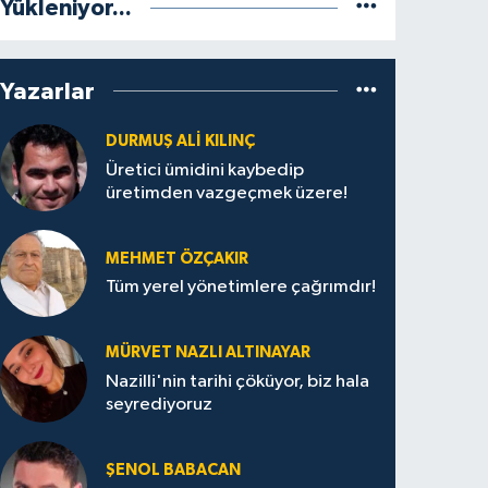
Yükleniyor...
Yazarlar
DURMUŞ ALI KILINÇ
Üretici ümidini kaybedip
üretimden vazgeçmek üzere!
MEHMET ÖZÇAKIR
Tüm yerel yönetimlere çağrımdır!
MÜRVET NAZLI ALTINAYAR
Nazilli'nin tarihi çöküyor, biz hala
seyrediyoruz
ŞENOL BABACAN