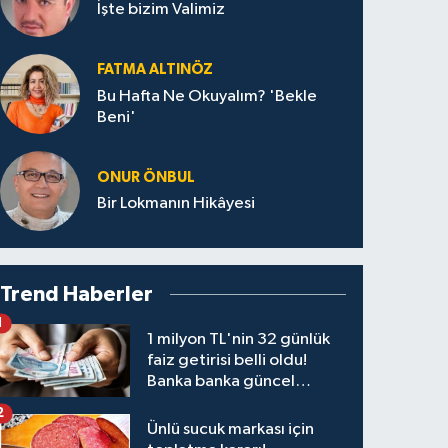
İşte bizim Valimiz
FATMA ALTINÖZ
Bu Hafta Ne Okuyalım? 'Bekle
Beni'
ONUR ÖNBUL
Bir Lokmanın Hikâyesi
Trend Haberler
1
1 milyon TL'nin 32 günlük
faiz getirisi belli oldu!
Banka banka güncel
kazanç tablosu
2
Ünlü sucuk markası için