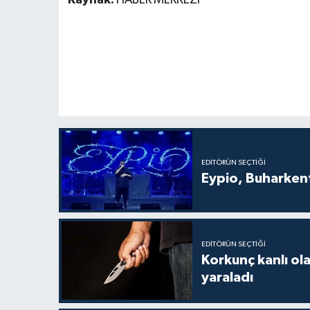
Kaynak:
HABER MERKEZİ
EDITÖRÜN SEÇTIĞI
Eypio, Buharkent
EDITÖRÜN SEÇTIĞI
Korkunç kanlı ol
yaraladı