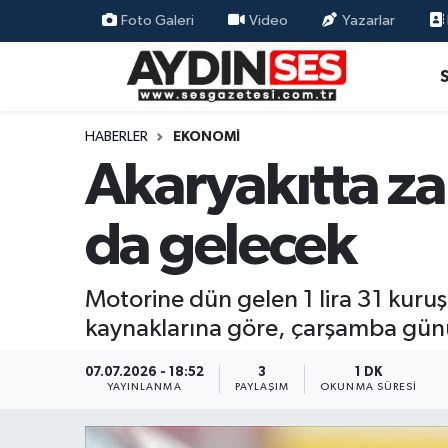
Foto Galeri
Video
Yazarlar
Asayiş
Aydın Nöbetçi Eczaneler
Gündem
Aydın Hava Durumu
HABERLER
EKONOMI
Akaryakıtta z
Siyaset
Aydin Namaz Vakitleri
da gelecek
Ekonomi
Aydın Trafik Yoğunluk Haritası
Yaşam
Süper Lig Puan Durumu ve Fikstür
Motorine dün gelen 1 lira 31 kuru
kaynaklarına göre, çarşamba gününd
Eğitim
Tüm Manşetler
07.07.2026 - 18:52
3
1 DK
Kültür Sanat
Son Dakika Haberleri
YAYINLANMA
PAYLAŞIM
OKUNMA SÜRESI
Spor
Haber Arşivi