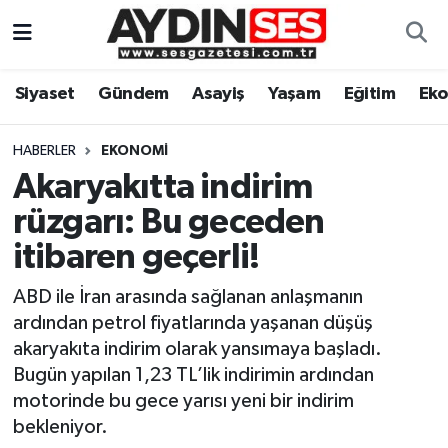
Asayiş
Aydın Nöbetçi Eczaneler
Siyaset
Gündem
Asayiş
Yaşam
Eğitim
Ek
Gündem
Aydın Hava Durumu
HABERLER
EKONOMI
Siyaset
Aydin Namaz Vakitleri
Akaryakıtta indirim
rüzgarı: Bu geceden
Ekonomi
Aydın Trafik Yoğunluk Haritası
itibaren geçerli!
Yaşam
Süper Lig Puan Durumu ve Fikstür
ABD ile İran arasında sağlanan anlaşmanın
ardından petrol fiyatlarında yaşanan düşüş
Eğitim
Tüm Manşetler
akaryakıta indirim olarak yansımaya başladı.
Bugün yapılan 1,23 TL’lik indirimin ardından
Kültür Sanat
Son Dakika Haberleri
motorinde bu gece yarısı yeni bir indirim
bekleniyor.
Spor
Haber Arşivi