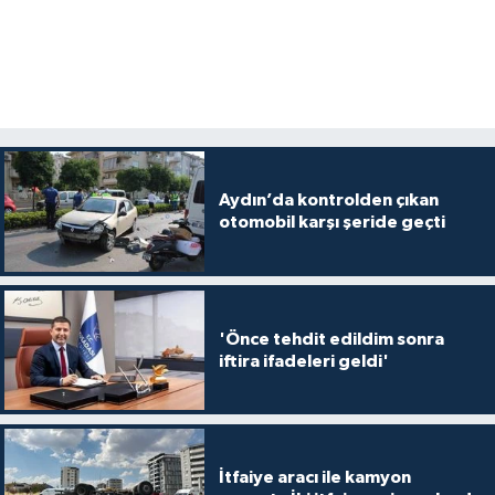
Aydın’da kontrolden çıkan
otomobil karşı şeride geçti
'Önce tehdit edildim sonra
iftira ifadeleri geldi'
İtfaiye aracı ile kamyon