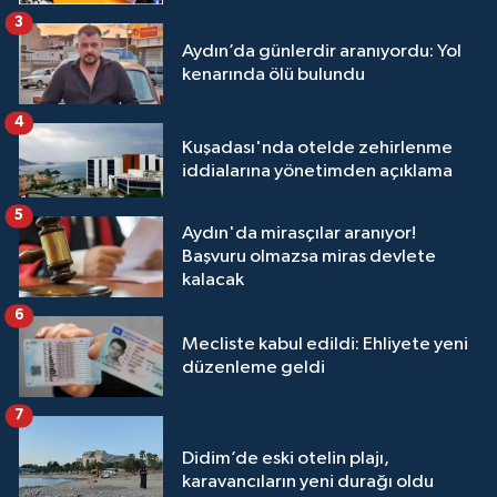
3
Aydın’da günlerdir aranıyordu: Yol
kenarında ölü bulundu
4
Kuşadası'nda otelde zehirlenme
iddialarına yönetimden açıklama
5
Aydın'da mirasçılar aranıyor!
Başvuru olmazsa miras devlete
kalacak
6
Mecliste kabul edildi: Ehliyete yeni
düzenleme geldi
7
Didim’de eski otelin plajı,
karavancıların yeni durağı oldu