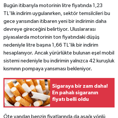
Bugün itibarıyla motorinin litre fiyatında 1,23
TL'lik indirim uygulanırken, sektör temsilcileri bu
gece yarısından itibaren yeni bir indirimin daha
devreye gireceğini belirtiyor. Uluslararası
piyasalarda motorinin ton fiyatındaki düşüş
nedeniyle litre başına 1,66 TL'lik bir indirim
hesaplanıyor. Ancak yürürlükte bulunan eşel mobil
sistemi nedeniyle bu indirimin yalnızca 42 kuruşluk
kısmının pompaya yansıması bekleniyor.
Sigaraya bir zam daha!
En pahalı sigaranın
fiyatı belli oldu
Öte yandan benzin fiyatlarında da aşağı yönlü