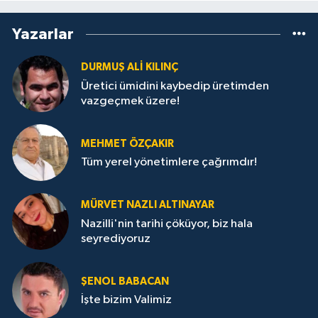
Yazarlar
DURMUŞ ALI KILINÇ
Üretici ümidini kaybedip üretimden
vazgeçmek üzere!
MEHMET ÖZÇAKIR
Tüm yerel yönetimlere çağrımdır!
MÜRVET NAZLI ALTINAYAR
Nazilli'nin tarihi çöküyor, biz hala
seyrediyoruz
ŞENOL BABACAN
İşte bizim Valimiz