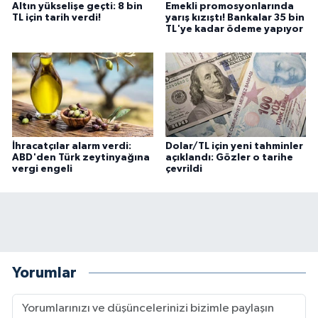
Altın yükselişe geçti: 8 bin
Emekli promosyonlarında
TL için tarih verdi!
yarış kızıştı! Bankalar 35 bin
TL'ye kadar ödeme yapıyor
İhracatçılar alarm verdi:
Dolar/TL için yeni tahminler
ABD'den Türk zeytinyağına
açıklandı: Gözler o tarihe
vergi engeli
çevrildi
Yorumlar