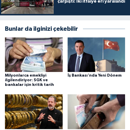
çarpıştı: İki itfaiye eri yaralandı
Bunlar da ilginizi çekebilir
Milyonlarca emekliyi
İş Bankası'nda Yeni Dönem
ilgilendiriyor: SGK ve
bankalar için kritik tarih