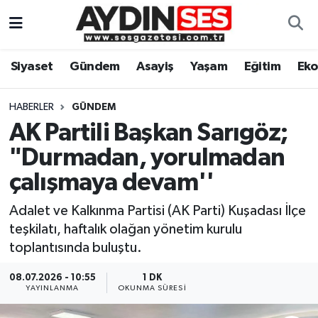
Asayiş
Aydın Nöbetçi Eczaneler
Siyaset
Gündem
Asayiş
Yaşam
Eğitim
Ek
Gündem
Aydın Hava Durumu
HABERLER
GÜNDEM
Siyaset
Aydin Namaz Vakitleri
AK Partili Başkan Sarıgöz;
"Durmadan, yorulmadan
Ekonomi
Aydın Trafik Yoğunluk Haritası
çalışmaya devam''
Yaşam
Süper Lig Puan Durumu ve Fikstür
Adalet ve Kalkınma Partisi (AK Parti) Kuşadası İlçe
teşkilatı, haftalık olağan yönetim kurulu
Eğitim
Tüm Manşetler
toplantısında buluştu.
Kültür Sanat
Son Dakika Haberleri
08.07.2026 - 10:55
1 DK
YAYINLANMA
OKUNMA SÜRESI
Spor
Haber Arşivi