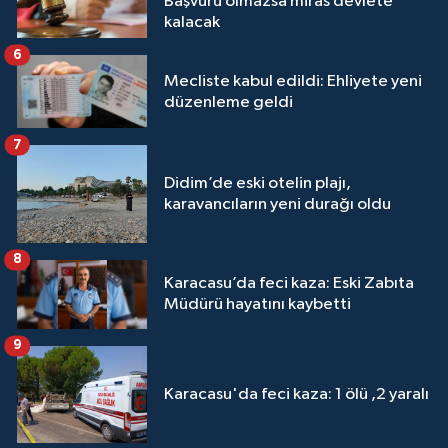
Başvuru olmazsa miras devlete
kalacak
6
Mecliste kabul edildi: Ehliyete yeni
düzenleme geldi
7
Didim’de eski otelin plajı,
karavancıların yeni durağı oldu
8
Karacasu’da feci kaza: Eski Zabıta
Müdürü hayatını kaybetti
9
Karacasu'da feci kaza: 1 ölü ,2 yaralı