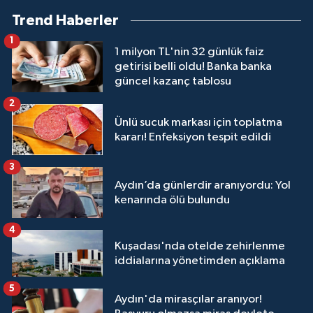
Trend Haberler
1
1 milyon TL'nin 32 günlük faiz
getirisi belli oldu! Banka banka
güncel kazanç tablosu
2
Ünlü sucuk markası için toplatma
kararı! Enfeksiyon tespit edildi
3
Aydın’da günlerdir aranıyordu: Yol
kenarında ölü bulundu
4
Kuşadası'nda otelde zehirlenme
iddialarına yönetimden açıklama
5
Aydın'da mirasçılar aranıyor!