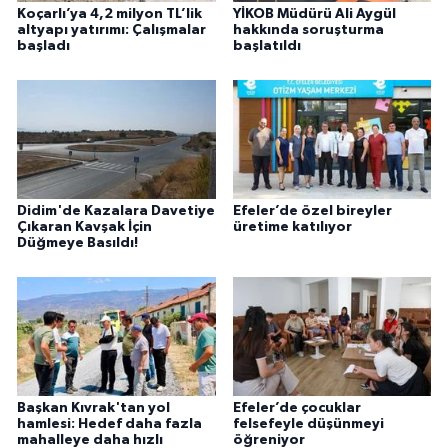
Koçarlı’ya 4,2 milyon TL’lik
YİKOB Müdürü Ali Aygül
altyapı yatırımı: Çalışmalar
hakkında soruşturma
başladı
başlatıldı
Didim'de Kazalara Davetiye
Efeler’de özel bireyler
Çıkaran Kavşak İçin
üretime katılıyor
Düğmeye Basıldı!
Başkan Kıvrak'tan yol
Efeler’de çocuklar
hamlesi: Hedef daha fazla
felsefeyle düşünmeyi
mahalleye daha hızlı
öğreniyor