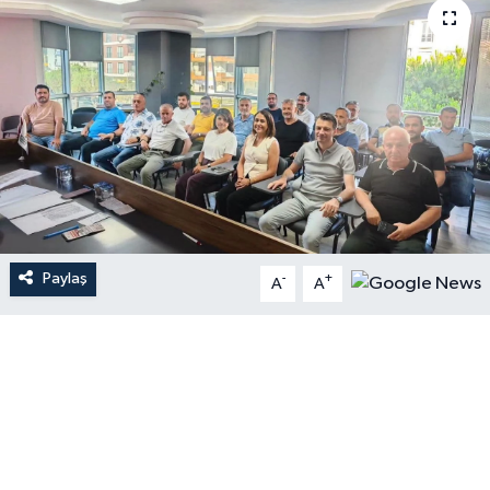
Paylaş
-
+
A
A