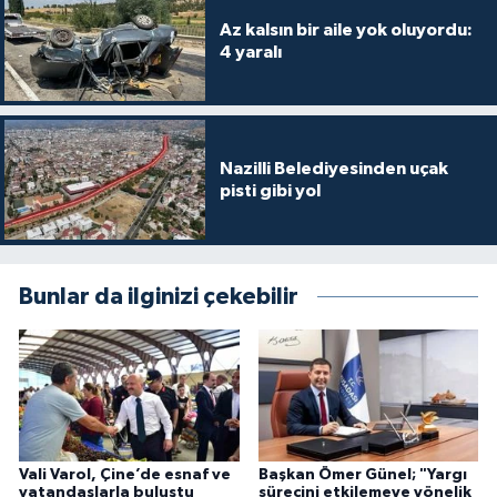
Az kalsın bir aile yok oluyordu:
4 yaralı
Nazilli Belediyesinden uçak
pisti gibi yol
Bunlar da ilginizi çekebilir
Vali Varol, Çine’de esnaf ve
Başkan Ömer Günel; "Yargı
vatandaşlarla buluştu
sürecini etkilemeye yönelik