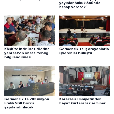
yayınlar hukuk önünde
hesap verecek"
Köşk’te incir üreticilerine
Germencik’te iş arayanlarla
yeni sezon öncesi tebliğ
işverenler buluştu
bilgilendirmesi
Germencik’te 285 milyon
Karacasu Emniyetinden
liralık SGK borcu
hayat kurtaracak seminer
yapılandırılacak