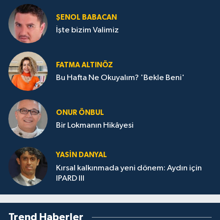
ŞENOL BABACAN
İşte bizim Valimiz
FATMA ALTINÖZ
Bu Hafta Ne Okuyalım? 'Bekle Beni'
ONUR ÖNBUL
Bir Lokmanın Hikâyesi
YASIN DANYAL
Kırsal kalkınmada yeni dönem: Aydın için
IPARD III
Trend Haberler