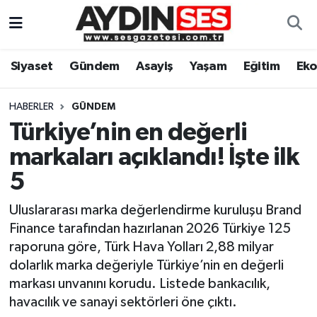
Asayiş
Aydın Nöbetçi Eczaneler
Siyaset
Gündem
Asayiş
Yaşam
Eğitim
Ek
Gündem
Aydın Hava Durumu
HABERLER
GÜNDEM
Siyaset
Aydin Namaz Vakitleri
Türkiye’nin en değerli
markaları açıklandı! İşte ilk
Ekonomi
Aydın Trafik Yoğunluk Haritası
5
Yaşam
Süper Lig Puan Durumu ve Fikstür
Uluslararası marka değerlendirme kuruluşu Brand
Finance tarafından hazırlanan 2026 Türkiye 125
Eğitim
Tüm Manşetler
raporuna göre, Türk Hava Yolları 2,88 milyar
dolarlık marka değeriyle Türkiye’nin en değerli
Kültür Sanat
Son Dakika Haberleri
markası unvanını korudu. Listede bankacılık,
havacılık ve sanayi sektörleri öne çıktı.
Spor
Haber Arşivi