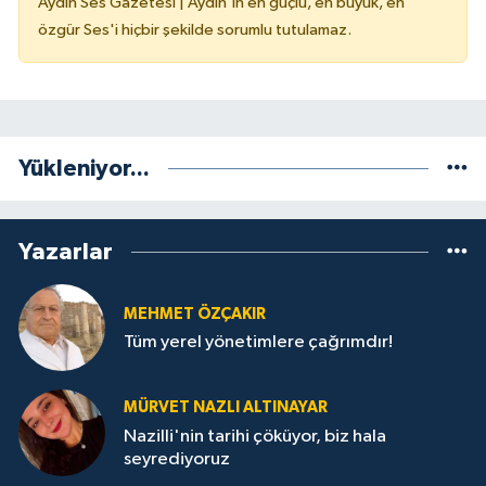
Aydın Ses Gazetesi | Aydın'ın en güçlü, en büyük, en
özgür Ses'i hiçbir şekilde sorumlu tutulamaz.
Yükleniyor...
Yazarlar
MEHMET ÖZÇAKIR
Tüm yerel yönetimlere çağrımdır!
MÜRVET NAZLI ALTINAYAR
Nazilli'nin tarihi çöküyor, biz hala
seyrediyoruz