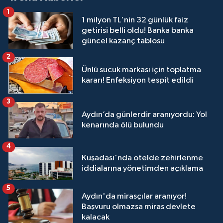
1
1 milyon TL'nin 32 günlük faiz
getirisi belli oldu! Banka banka
güncel kazanç tablosu
2
Ünlü sucuk markası için toplatma
kararı! Enfeksiyon tespit edildi
3
Aydın’da günlerdir aranıyordu: Yol
kenarında ölü bulundu
4
Kuşadası'nda otelde zehirlenme
iddialarına yönetimden açıklama
5
Aydın'da mirasçılar aranıyor!
Başvuru olmazsa miras devlete
kalacak