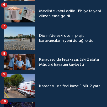
6
Mecliste kabul edildi: Ehliyete yeni
düzenleme geldi
7
Didim’de eski otelin plajı,
karavancıların yeni durağı oldu
8
Karacasu’da feci kaza: Eski Zabıta
Müdürü hayatını kaybetti
9
Karacasu'da feci kaza: 1 ölü ,2 yaralı
10