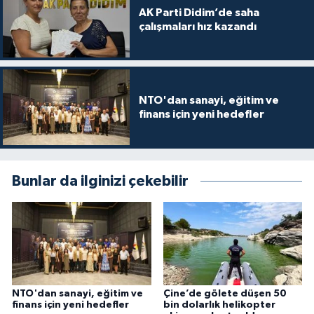
AK Parti Didim’de saha
çalışmaları hız kazandı
NTO'dan sanayi, eğitim ve
finans için yeni hedefler
Bunlar da ilginizi çekebilir
NTO'dan sanayi, eğitim ve
Çine’de gölete düşen 50
finans için yeni hedefler
bin dolarlık helikopter