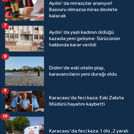
Aydın'da mirasçılar aranıyor!
Başvuru olmazsa miras devlete
kalacak
7
Aydın'da yaşlı kadının öldüğü
kazada yeni gelişme: Sürücünün
hakkında karar verildi
8
Didim’de eski otelin plajı,
karavancıların yeni durağı oldu
9
Karacasu’da feci kaza: Eski Zabıta
Müdürü hayatını kaybetti
10
Karacasu'da feci kaza: 1 ölü ,2 yaralı