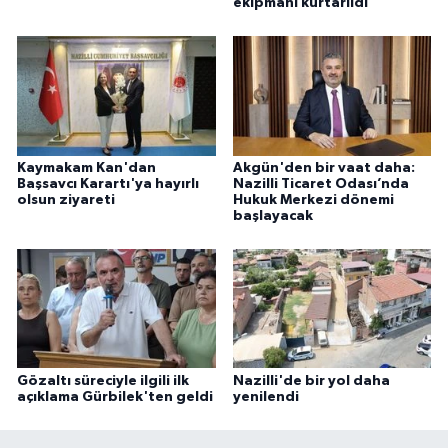
ekipmanı kurtarıldı
Kaymakam Kan'dan
Akgün'den bir vaat daha:
Başsavcı Karartı'ya hayırlı
Nazilli Ticaret Odası’nda
olsun ziyareti
Hukuk Merkezi dönemi
başlayacak
Gözaltı süreciyle ilgili ilk
Nazilli'de bir yol daha
açıklama Gürbilek'ten geldi
yenilendi