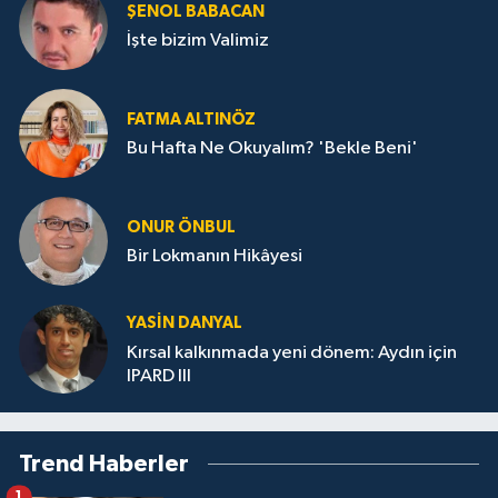
ŞENOL BABACAN
İşte bizim Valimiz
FATMA ALTINÖZ
Bu Hafta Ne Okuyalım? 'Bekle Beni'
ONUR ÖNBUL
Bir Lokmanın Hikâyesi
YASIN DANYAL
Kırsal kalkınmada yeni dönem: Aydın için
IPARD III
Trend Haberler
1