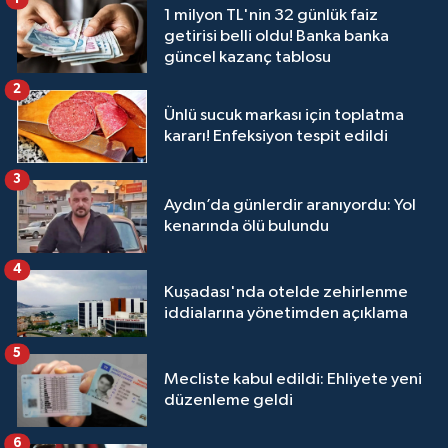
1 milyon TL'nin 32 günlük faiz
getirisi belli oldu! Banka banka
güncel kazanç tablosu
2
Ünlü sucuk markası için toplatma
kararı! Enfeksiyon tespit edildi
3
Aydın’da günlerdir aranıyordu: Yol
kenarında ölü bulundu
4
Kuşadası'nda otelde zehirlenme
iddialarına yönetimden açıklama
5
Mecliste kabul edildi: Ehliyete yeni
düzenleme geldi
6