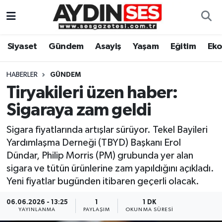
Asayiş
Aydın Nöbetçi Eczaneler
Siyaset
Gündem
Asayiş
Yaşam
Eğitim
Ek
Gündem
Aydın Hava Durumu
HABERLER
GÜNDEM
Siyaset
Aydin Namaz Vakitleri
Tiryakileri üzen haber:
Sigaraya zam geldi
Ekonomi
Aydın Trafik Yoğunluk Haritası
Sigara fiyatlarında artışlar sürüyor. Tekel Bayileri
Yaşam
Süper Lig Puan Durumu ve Fikstür
Yardımlaşma Derneği (TBYD) Başkanı Erol
Dündar, Philip Morris (PM) grubunda yer alan
Eğitim
Tüm Manşetler
sigara ve tütün ürünlerine zam yapıldığını açıkladı.
Yeni fiyatlar bugünden itibaren geçerli olacak.
Kültür Sanat
Son Dakika Haberleri
06.06.2026 - 13:25
1
1 DK
YAYINLANMA
PAYLAŞIM
OKUNMA SÜRESI
Spor
Haber Arşivi