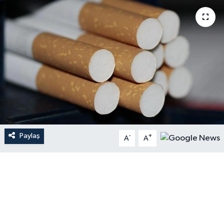
Paylaş
-
+
A
A