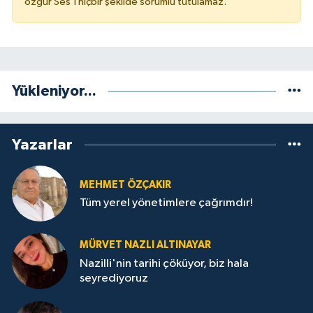
özgür Ses'i hiçbir şekilde sorumlu tutulamaz.
Yükleniyor...
Yazarlar
MEHMET ÖZÇAKIR
Tüm yerel yönetimlere çağrımdır!
MÜRVET NAZLI ALTINAYAR
Nazilli'nin tarihi çöküyor, biz hala
seyrediyoruz