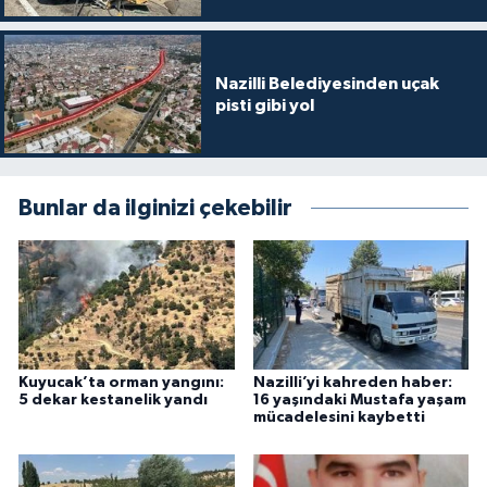
Nazilli Belediyesinden uçak
pisti gibi yol
Bunlar da ilginizi çekebilir
Kuyucak’ta orman yangını:
Nazilli’yi kahreden haber:
5 dekar kestanelik yandı
16 yaşındaki Mustafa yaşam
mücadelesini kaybetti