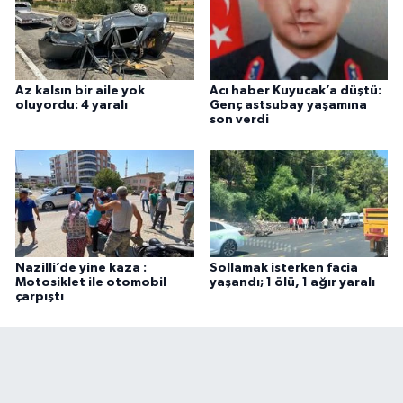
Az kalsın bir aile yok
Acı haber Kuyucak’a düştü:
oluyordu: 4 yaralı
Genç astsubay yaşamına
son verdi
Nazilli’de yine kaza :
Sollamak isterken facia
Motosiklet ile otomobil
yaşandı; 1 ölü, 1 ağır yaralı
çarpıştı