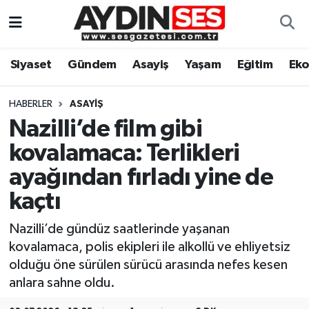
Asayiş
Aydın Nöbetçi Eczaneler
Siyaset
Gündem
Asayiş
Yaşam
Eğitim
Ek
Gündem
Aydın Hava Durumu
HABERLER
ASAYIŞ
Siyaset
Aydin Namaz Vakitleri
Nazilli’de film gibi
kovalamaca: Terlikleri
Ekonomi
Aydın Trafik Yoğunluk Haritası
ayağından fırladı yine de
Yaşam
Süper Lig Puan Durumu ve Fikstür
kaçtı
Nazilli’de gündüz saatlerinde yaşanan
Eğitim
Tüm Manşetler
kovalamaca, polis ekipleri ile alkollü ve ehliyetsiz
Kültür Sanat
Son Dakika Haberleri
olduğu öne sürülen sürücü arasında nefes kesen
anlara sahne oldu.
Spor
Haber Arşivi