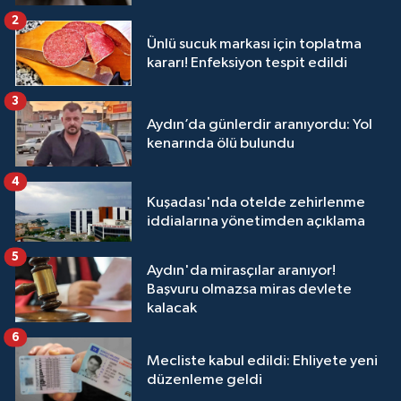
2
Ünlü sucuk markası için toplatma
kararı! Enfeksiyon tespit edildi
3
Aydın’da günlerdir aranıyordu: Yol
kenarında ölü bulundu
4
Kuşadası'nda otelde zehirlenme
iddialarına yönetimden açıklama
5
Aydın'da mirasçılar aranıyor!
Başvuru olmazsa miras devlete
kalacak
6
Mecliste kabul edildi: Ehliyete yeni
düzenleme geldi