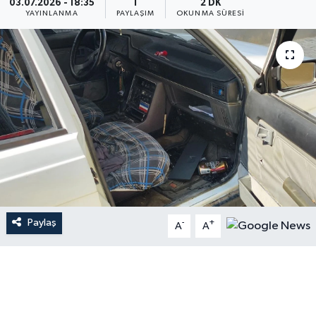
03.07.2026 - 18:35
1
2 DK
YAYINLANMA
PAYLAŞIM
OKUNMA SÜRESI
Paylaş
-
+
A
A