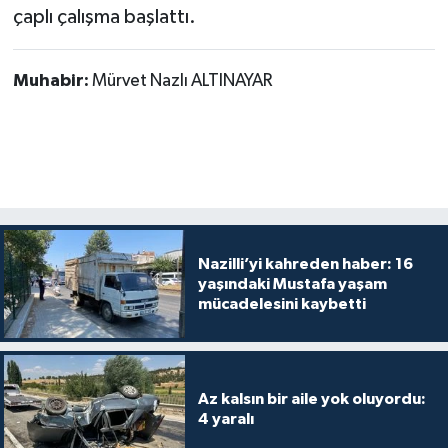
çaplı çalışma başlattı.
Muhabir:
Mürvet Nazlı ALTINAYAR
Nazilli’yi kahreden haber: 16
yaşındaki Mustafa yaşam
mücadelesini kaybetti
Az kalsın bir aile yok oluyordu:
4 yaralı