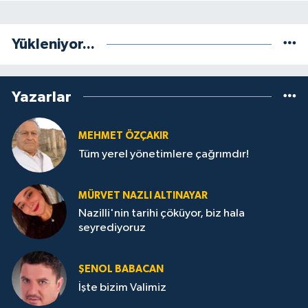
Yükleniyor...
Yazarlar
MEHMET ÖZÇAKIR
Tüm yerel yönetimlere çağrımdır!
MÜRVET NAZLI ALTINAYAR
Nazilli'nin tarihi çöküyor, biz hala
seyrediyoruz
ŞENOL BABACAN
İşte bizim Valimiz