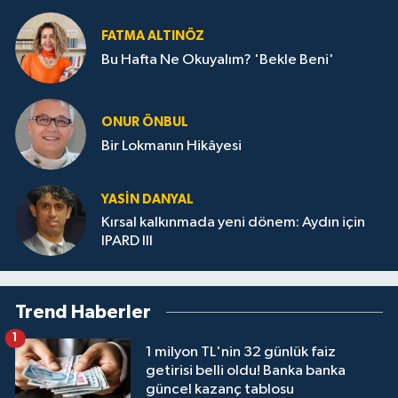
FATMA ALTINÖZ
Bu Hafta Ne Okuyalım? 'Bekle Beni'
ONUR ÖNBUL
Bir Lokmanın Hikâyesi
YASIN DANYAL
Kırsal kalkınmada yeni dönem: Aydın için
IPARD III
Trend Haberler
1
1 milyon TL'nin 32 günlük faiz
getirisi belli oldu! Banka banka
güncel kazanç tablosu