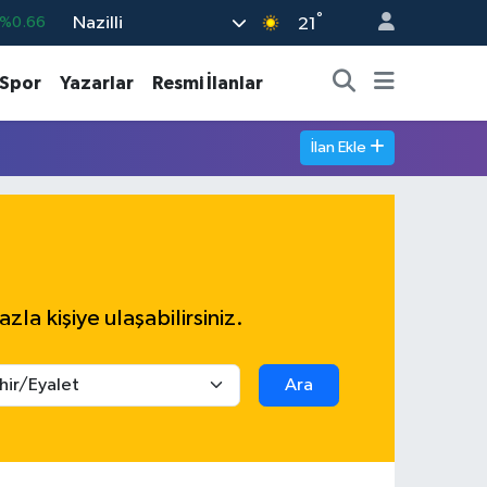
°
Nazilli
%0.66
21
%0.05
Spor
Yazarlar
Resmi İlanlar
%0.18
%0.22
İlan Ekle
%0.54
703
%0
azla kişiye ulaşabilirsiniz.
Ara