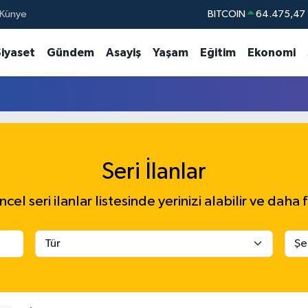
Künye
BITCOIN
64.475,47
DOLAR
47,5971
Siyaset
Gündem
Asayiş
Yaşam
Eğitim
Ekonomi
EURO
55,1336
STERLİN
64,2534
GRAM ALTIN
6527.85
BİST100
13.
Seri İlanlar
el seri ilanlar listesinde yerinizi alabilir ve daha f