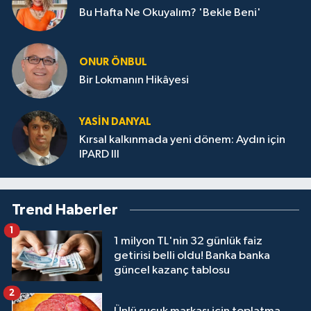
Bu Hafta Ne Okuyalım? 'Bekle Beni'
ONUR ÖNBUL
Bir Lokmanın Hikâyesi
YASIN DANYAL
Kırsal kalkınmada yeni dönem: Aydın için
IPARD III
Trend Haberler
1
1 milyon TL'nin 32 günlük faiz
getirisi belli oldu! Banka banka
güncel kazanç tablosu
2