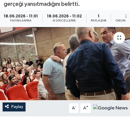
gerçeği yansıtmadığını belirtti.
18.06.2026 - 11:01
18.06.2026 - 11:02
1
2 
YAYINLANMA
GÜNCELLEME
PAYLAŞIM
OKUNMA
Paylaş
-
+
A
A