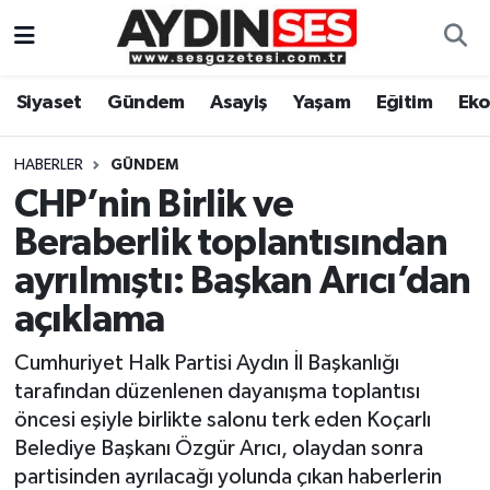
Asayiş
Aydın Nöbetçi Eczaneler
Siyaset
Gündem
Asayiş
Yaşam
Eğitim
Ek
Gündem
Aydın Hava Durumu
HABERLER
GÜNDEM
Siyaset
Aydin Namaz Vakitleri
CHP’nin Birlik ve
Beraberlik toplantısından
Ekonomi
Aydın Trafik Yoğunluk Haritası
ayrılmıştı: Başkan Arıcı’dan
Yaşam
Süper Lig Puan Durumu ve Fikstür
açıklama
Cumhuriyet Halk Partisi Aydın İl Başkanlığı
Eğitim
Tüm Manşetler
tarafından düzenlenen dayanışma toplantısı
Kültür Sanat
Son Dakika Haberleri
öncesi eşiyle birlikte salonu terk eden Koçarlı
Belediye Başkanı Özgür Arıcı, olaydan sonra
Spor
Haber Arşivi
partisinden ayrılacağı yolunda çıkan haberlerin