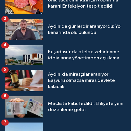
Ünlü sucuk markası için toplatma
kararı! Enfeksiyon tespit edildi
3
Aydın’da günlerdir aranıyordu: Yol
kenarında ölü bulundu
4
Kuşadası'nda otelde zehirlenme
iddialarına yönetimden açıklama
5
Aydın'da mirasçılar aranıyor!
Başvuru olmazsa miras devlete
kalacak
6
Mecliste kabul edildi: Ehliyete yeni
düzenleme geldi
7