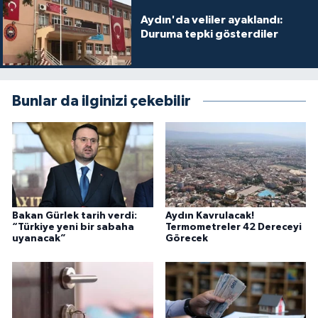
Aydın'da veliler ayaklandı:
Duruma tepki gösterdiler
Bunlar da ilginizi çekebilir
Bakan Gürlek tarih verdi:
Aydın Kavrulacak!
“Türkiye yeni bir sabaha
Termometreler 42 Dereceyi
uyanacak”
Görecek