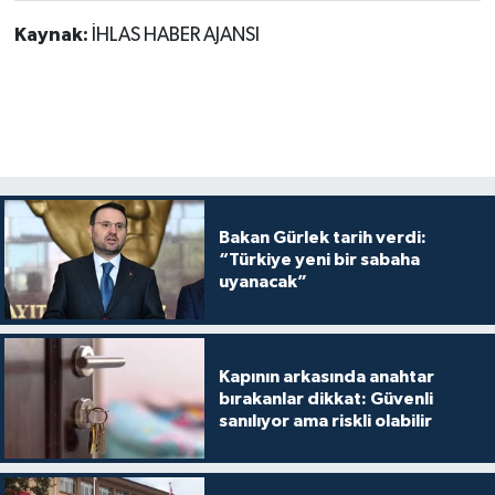
Kaynak:
İHLAS HABER AJANSI
Bakan Gürlek tarih verdi:
“Türkiye yeni bir sabaha
uyanacak”
Kapının arkasında anahtar
bırakanlar dikkat: Güvenli
sanılıyor ama riskli olabilir