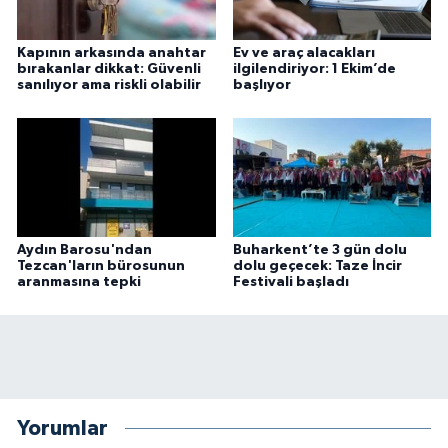
Kapının arkasında anahtar
Ev ve araç alacakları
bırakanlar dikkat: Güvenli
ilgilendiriyor: 1 Ekim’de
sanılıyor ama riskli olabilir
başlıyor
Aydın Barosu'ndan
Buharkent’te 3 gün dolu
Tezcan'ların bürosunun
dolu geçecek: Taze İncir
aranmasına tepki
Festivali başladı
Yorumlar