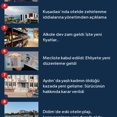
4
Kuşadası'nda otelde zehirlenme
iddialarına yönetimden açıklama
5
Alkole dev zam geldi: İşte yeni
fiyatlar...
6
Mecliste kabul edildi: Ehliyete yeni
düzenleme geldi
7
Aydın'da yaşlı kadının öldüğü
kazada yeni gelişme: Sürücünün
hakkında karar verildi
8
Didim’de eski otelin plajı,