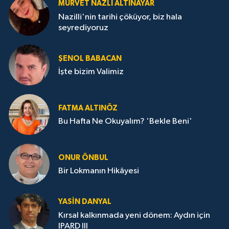
MÜRVET NAZLI ALTINAYAR
Nazilli'nin tarihi çöküyor, biz hala
seyrediyoruz
ŞENOL BABACAN
İşte bizim Valimiz
FATMA ALTINÖZ
Bu Hafta Ne Okuyalım? 'Bekle Beni'
ONUR ÖNBUL
Bir Lokmanın Hikâyesi
YASIN DANYAL
Kırsal kalkınmada yeni dönem: Aydın için
IPARD III