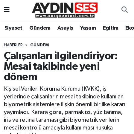
Asayiş
Aydın Nöbetçi Eczaneler
Siyaset
Gündem
Asayiş
Yaşam
Eğitim
Ek
Gündem
Aydın Hava Durumu
HABERLER
GÜNDEM
Siyaset
Aydin Namaz Vakitleri
Çalışanları ilgilendiriyor:
Mesai takibinde yeni
Ekonomi
Aydın Trafik Yoğunluk Haritası
dönem
Yaşam
Süper Lig Puan Durumu ve Fikstür
Kişisel Verileri Koruma Kurumu (KVKK), iş
yerlerinde çalışanların mesai takibinde kullanılan
Eğitim
Tüm Manşetler
biyometrik sistemlere ilişkin önemli bir ilke kararı
yayımladı. Karara göre, parmak izi, yüz tanıma,
Kültür Sanat
Son Dakika Haberleri
iris ve retina taraması gibi biyometrik verilerin
mesai kontrolü amacıyla kullanılması hukuka
Spor
Haber Arşivi