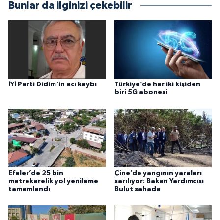
Bunlar da ilginizi çekebilir
İYİ Parti Didim'in acı kaybı
Türkiye’de her iki kişiden
biri 5G abonesi
Efeler’de 25 bin
Çine’de yangının yaraları
metrekarelik yol yenileme
sarılıyor: Bakan Yardımcısı
tamamlandı
Bulut sahada