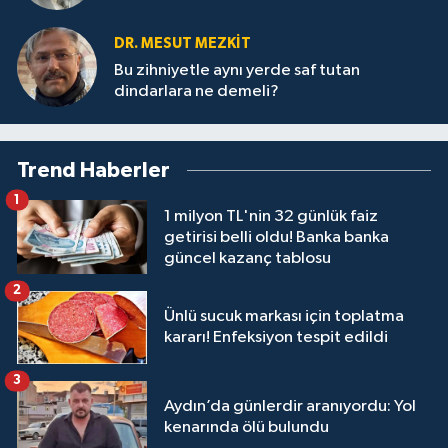
DR. MESUT MEZKIT
Bu zihniyetle aynı yerde saf tutan
dindarlara ne demeli?
Trend Haberler
1
1 milyon TL'nin 32 günlük faiz
getirisi belli oldu! Banka banka
güncel kazanç tablosu
2
Ünlü sucuk markası için toplatma
kararı! Enfeksiyon tespit edildi
3
Aydın’da günlerdir aranıyordu: Yol
kenarında ölü bulundu