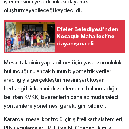
işlenmesinin yeterli hukuki dayanak
oluşturmayabileceği kaydedildi.
Efeler Belediyesi’nden
Kocagür Mahallesi’ne
dayanışma eli
Mesai takibinin yapılabilmesi için yasal zorunluluk
bulunduğunu ancak bunun biyometrik veriler
aracılığıyla gerçekleştirilmesini şart koşan
herhangi bir kanuni düzenlemenin bulunmadığını
belirten KVKK, işverenlerin daha az müdahaleci
yöntemlere yönelmesi gerektiğini bildirdi.
Kararda, mesai kontrolü için şifreli kart sistemleri,
PIN uygulamaları, RFID ve NFC tabanlı kimlik