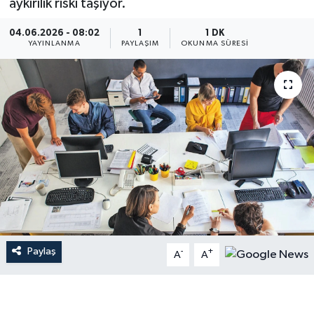
aykırılık riski taşıyor.
04.06.2026 - 08:02
1
1 DK
YAYINLANMA
PAYLAŞIM
OKUNMA SÜRESI
Paylaş
-
+
A
A