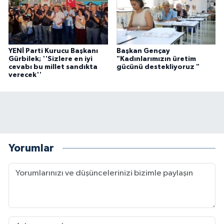
YENİ Parti Kurucu Başkanı
Başkan Gençay
Gürbilek; ''Sizlere en iyi
"Kadınlarımızın üretim
cevabı bu millet sandıkta
gücünü destekliyoruz "
verecek''
Yorumlar