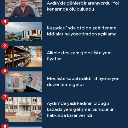
Aydın’da günlerdir aranıyordu: Yol
kenarında ölü bulundu
4
Kuşadası'nda otelde zehirlenme
iddialarına yönetimden açıklama
5
Alkole dev zam geldi: İşte yeni
fiyatlar...
6
Mecliste kabul edildi: Ehliyete yeni
düzenleme geldi
7
Aydın'da yaşlı kadının öldüğü
kazada yeni gelişme: Sürücünün
hakkında karar verildi
8