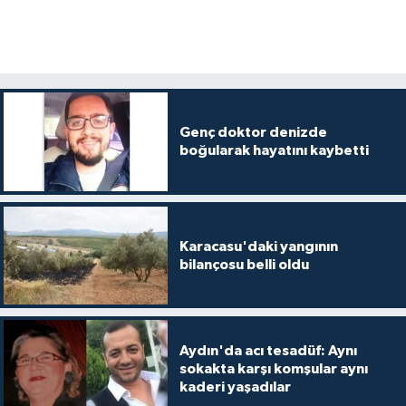
Genç doktor denizde
boğularak hayatını kaybetti
Karacasu'daki yangının
bilançosu belli oldu
Aydın'da acı tesadüf: Aynı
sokakta karşı komşular aynı
kaderi yaşadılar