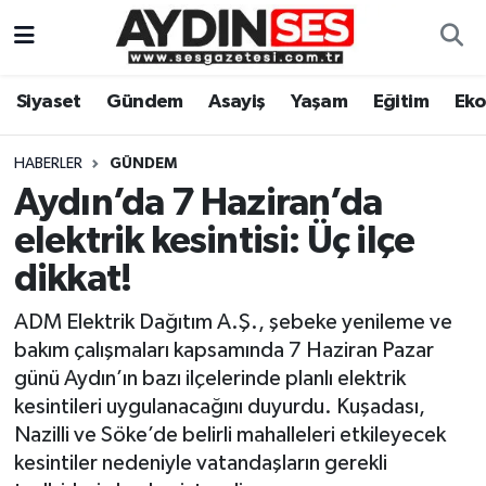
Asayiş
Aydın Nöbetçi Eczaneler
Siyaset
Gündem
Asayiş
Yaşam
Eğitim
Ek
Gündem
Aydın Hava Durumu
HABERLER
GÜNDEM
Siyaset
Aydin Namaz Vakitleri
Aydın’da 7 Haziran’da
elektrik kesintisi: Üç ilçe
Ekonomi
Aydın Trafik Yoğunluk Haritası
dikkat!
Yaşam
Süper Lig Puan Durumu ve Fikstür
ADM Elektrik Dağıtım A.Ş., şebeke yenileme ve
bakım çalışmaları kapsamında 7 Haziran Pazar
Eğitim
Tüm Manşetler
günü Aydın’ın bazı ilçelerinde planlı elektrik
kesintileri uygulanacağını duyurdu. Kuşadası,
Kültür Sanat
Son Dakika Haberleri
Nazilli ve Söke’de belirli mahalleleri etkileyecek
kesintiler nedeniyle vatandaşların gerekli
Spor
Haber Arşivi