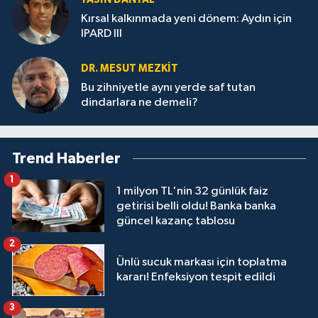
Kırsal kalkınmada yeni dönem: Aydın için
IPARD III
DR. MESUT MEZKIT
Bu zihniyetle aynı yerde saf tutan
dindarlara ne demeli?
Trend Haberler
1
1 milyon TL'nin 32 günlük faiz
getirisi belli oldu! Banka banka
güncel kazanç tablosu
2
Ünlü sucuk markası için toplatma
kararı! Enfeksiyon tespit edildi
3