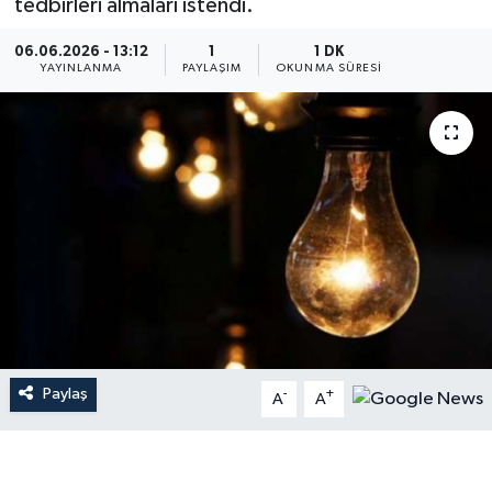
tedbirleri almaları istendi.
06.06.2026 - 13:12
1
1 DK
YAYINLANMA
PAYLAŞIM
OKUNMA SÜRESI
Paylaş
-
+
A
A