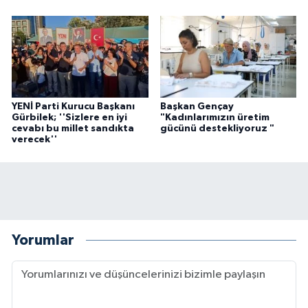
YENİ Parti Kurucu Başkanı
Başkan Gençay
Gürbilek; ''Sizlere en iyi
"Kadınlarımızın üretim
cevabı bu millet sandıkta
gücünü destekliyoruz "
verecek''
Yorumlar