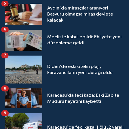
5
Aydın'da mirasçılar aranıyor!
Başvuru olmazsa miras devlete
kalacak
6
Mecliste kabul edildi: Ehliyete yeni
düzenleme geldi
7
Didim’de eski otelin plajı,
karavancıların yeni durağı oldu
8
Karacasu’da feci kaza: Eski Zabıta
Müdürü hayatını kaybetti
9
Karacasu'da feci kaza: 1 ölü ,2 yaralı