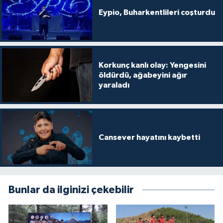
Eypio, Buharkentlileri coşturdu
Korkunç kanlı olay: Yengesini
öldürdü, ağabeyini ağır
yaraladı
Cansever hayatını kaybetti
Bunlar da ilginizi çekebilir