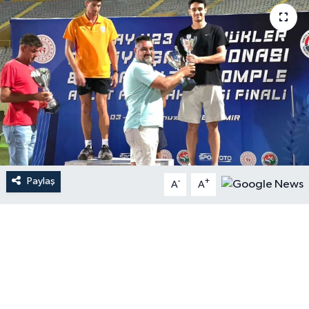
Paylaş
-
+
A
A