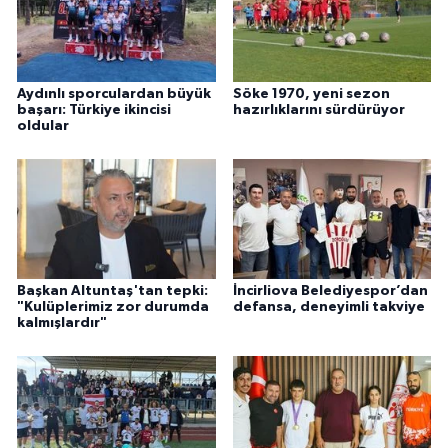
Aydınlı sporculardan büyük
Söke 1970, yeni sezon
başarı: Türkiye ikincisi
hazırlıklarını sürdürüyor
oldular
Başkan Altuntaş'tan tepki:
İncirliova Belediyespor’dan
"Kulüplerimiz zor durumda
defansa, deneyimli takviye
kalmışlardır"