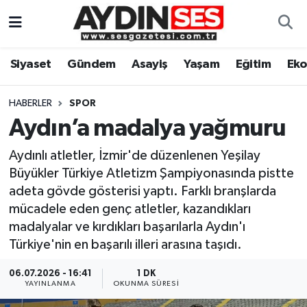
Asayiş
Aydın Nöbetçi Eczaneler
Siyaset
Gündem
Asayiş
Yaşam
Eğitim
Ek
Gündem
Aydın Hava Durumu
HABERLER
SPOR
Siyaset
Aydin Namaz Vakitleri
Aydın’a madalya yağmuru
Aydınlı atletler, İzmir'de düzenlenen Yeşilay
Ekonomi
Aydın Trafik Yoğunluk Haritası
Büyükler Türkiye Atletizm Şampiyonasında pistte
adeta gövde gösterisi yaptı. Farklı branşlarda
Yaşam
Süper Lig Puan Durumu ve Fikstür
mücadele eden genç atletler, kazandıkları
madalyalar ve kırdıkları başarılarla Aydın'ı
Eğitim
Tüm Manşetler
Türkiye'nin en başarılı illeri arasına taşıdı.
Kültür Sanat
Son Dakika Haberleri
06.07.2026 - 16:41
1 DK
YAYINLANMA
OKUNMA SÜRESI
Spor
Haber Arşivi