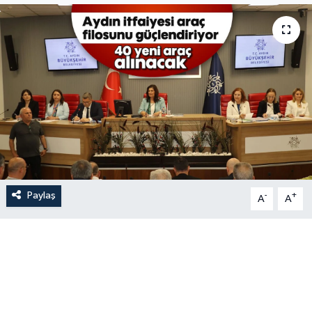
Paylaş
-
+
A
A