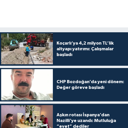
Koçarlı’ya 4,2 milyon TL’lik
altyapı yatırımı: Çalışmalar
başladı
CHP Bozdoğan’da yeni dönem:
Değer göreve başladı
Aşkın rotası İspanya’dan
Nazilli’ye uzandı: Mutluluğa
“evet” dediler