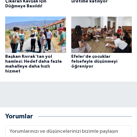
Çıkaran Kavşak İçin
üretime katılıyor
Düğmeye Basıldı!
Başkan Kıvrak'tan yol
Efeler’de çocuklar
hamlesi: Hedef daha fazla
felsefeyle düşünmeyi
mahalleye daha hızlı
öğreniyor
hizmet
Yorumlar