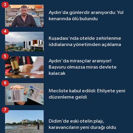
3
Aydın’da günlerdir aranıyordu: Yol
kenarında ölü bulundu
4
Kuşadası'nda otelde zehirlenme
iddialarına yönetimden açıklama
5
Aydın'da mirasçılar aranıyor!
Başvuru olmazsa miras devlete
kalacak
6
Mecliste kabul edildi: Ehliyete yeni
düzenleme geldi
7
Didim’de eski otelin plajı,
karavancıların yeni durağı oldu