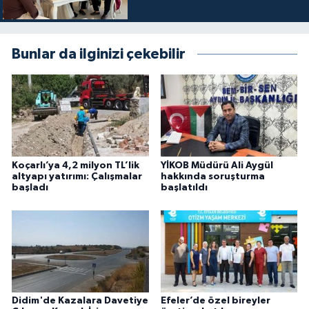
Bunlar da ilginizi çekebilir
Koçarlı’ya 4,2 milyon TL’lik
YİKOB Müdürü Ali Aygül
altyapı yatırımı: Çalışmalar
hakkında soruşturma
başladı
başlatıldı
Didim'de Kazalara Davetiye
Efeler’de özel bireyler