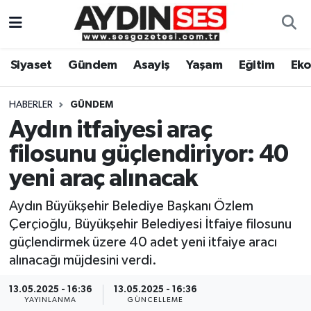
Asayiş
Aydın Nöbetçi Eczaneler
Siyaset
Gündem
Asayiş
Yaşam
Eğitim
Ek
Gündem
Aydın Hava Durumu
HABERLER
GÜNDEM
Siyaset
Aydin Namaz Vakitleri
Aydın itfaiyesi araç
filosunu güçlendiriyor: 40
Ekonomi
Aydın Trafik Yoğunluk Haritası
yeni araç alınacak
Yaşam
Süper Lig Puan Durumu ve Fikstür
Aydın Büyükşehir Belediye Başkanı Özlem
Çerçioğlu, Büyükşehir Belediyesi İtfaiye filosunu
Eğitim
Tüm Manşetler
güçlendirmek üzere 40 adet yeni itfaiye aracı
alınacağı müjdesini verdi.
Kültür Sanat
Son Dakika Haberleri
13.05.2025 - 16:36
13.05.2025 - 16:36
Spor
Haber Arşivi
YAYINLANMA
GÜNCELLEME