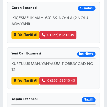
Ceren Eczanesi
Kuşadası
IKIÇESMELIK MAH. 601 SK. NO: 4 A (2 NOLU
ASM YANI)
Yol Tarifi Al
0 (256) 612 12 35
Yeni Can Eczanesi
İncirliova
KURTULUS MAH. YAHYA ÜMIT ORBAY CAD. NO:
12
Yol Tarifi Al
0 (256) 585 10 43
Yaşam Eczanesi
Nazilli