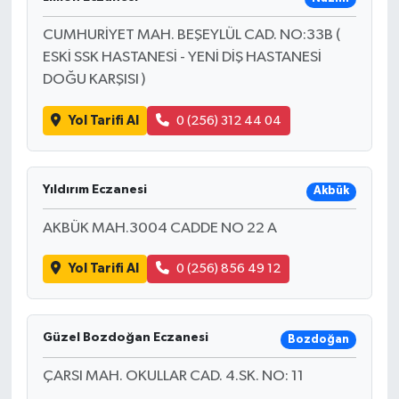
CUMHURİYET MAH. BEŞEYLÜL CAD. NO:33B (
ESKİ SSK HASTANESİ - YENİ DİŞ HASTANESİ
DOĞU KARŞISI )
Yol Tarifi Al
0 (256) 312 44 04
Yıldırım Eczanesi
Akbük
AKBÜK MAH.3004 CADDE NO 22 A
Yol Tarifi Al
0 (256) 856 49 12
Güzel Bozdoğan Eczanesi
Bozdoğan
ÇARSI MAH. OKULLAR CAD. 4.SK. NO: 11