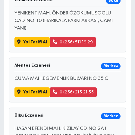
Yenikent Eczanesi
Söke
YENIKENT MAH. ÖNDER ÖZOKUMUSOGLU
CAD. NO: 10 (HARİKALA PARKI ARKASI, CAMİ
YANI)
Yol Tarifi Al
0 (256) 511 19 29
Menteş Eczanesi
Merkez
CUMA MAH.EGEMENLIK BULVARI NO.35 C
Yol Tarifi Al
0 (256) 215 21 55
Ülkü Eczanesi
Merkez
HASAN EFENDİ MAH. KIZILAY CD. NO:2A (