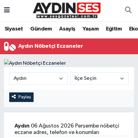
Asayiş
Aydın Nöbetçi Eczaneler
Siyaset
Gündem
Asayiş
Yaşam
Eğitim
Ek
Gündem
Aydın Hava Durumu
Aydın Nöbetçi Eczaneler
Siyaset
Aydin Namaz Vakitleri
Ekonomi
Aydın Trafik Yoğunluk Haritası
Yaşam
Süper Lig Puan Durumu ve Fikstür
Paylaş
Eğitim
Tüm Manşetler
Kültür Sanat
Son Dakika Haberleri
Aydın
06 Ağustos 2026 Perşembe nöbetçi
eczane adres, telefon ve konumları
Spor
Haber Arşivi