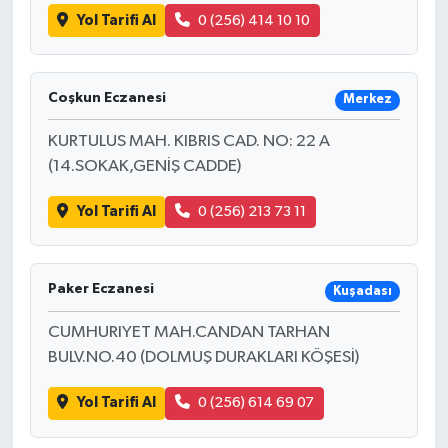
Yol Tarifi Al
0 (256) 414 10 10
Coşkun Eczanesi
Merkez
KURTULUS MAH. KIBRIS CAD. NO: 22 A
(14.SOKAK,GENİŞ CADDE)
Yol Tarifi Al
0 (256) 213 73 11
Paker Eczanesi
Kuşadası
CUMHURIYET MAH.CANDAN TARHAN
BULV.NO.40 (DOLMUŞ DURAKLARI KÖŞESİ)
Yol Tarifi Al
0 (256) 614 69 07