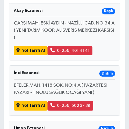
Akay Eczanesi
Köşk
ÇARŞI MAH. ESKİ AYDIN - NAZİLLİ CAD. NO:34 A
( YENİ TARIM KOOP. ALIŞVERİŞ MERKEZİ KARŞISI
)
Yol Tarifi Al
0 (256) 461 41 41
İnci Eczanesi
Didim
EFELER MAH. 1418 SOK. NO:4 A ( PAZARTESİ
PAZARI - 1 NOLU SAĞLIK OCAĞI YANI )
Yol Tarifi Al
0 (256) 502 37 38
Limon Eczanesi
Nazilli