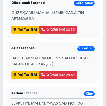
Güzelçamlı Eczanesi
Güzelçamlı
GÜZELÇAMLI MAH. MİLLİ PARK CAD.ALTIN
APT.NO:66 A
Yol Tarifi Al
0 (256) 646 30 36
Atlas Eczanesi
Davutlar
DAVUTLAR MAH. MENDERES CAD. NO:96 A (
SAĞLIK OCAĞI KARŞISI )
Yol Tarifi Al
0 (256) 502 29 67
Akdam Eczanesi
Çine
SEVKETIYE MAH. M. YAVAS CAD. NO: 100