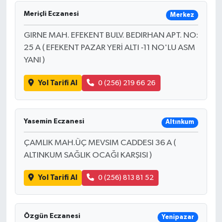
Meriçli Eczanesi
Merkez
GIRNE MAH. EFEKENT BULV. BEDIRHAN APT. NO:
25 A ( EFEKENT PAZAR YERİ ALTI -11 NO'LU ASM
YANI )
Yol Tarifi Al
0 (256) 219 66 26
Yasemin Eczanesi
Altınkum
ÇAMLIK MAH.ÜÇ MEVSIM CADDESI 36 A (
ALTINKUM SAĞLIK OCAĞI KARŞISI )
Yol Tarifi Al
0 (256) 813 81 52
Özgün Eczanesi
Yenipazar