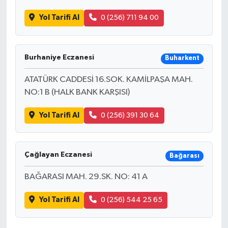
Yol Tarifi Al
0 (256) 711 94 00
Burhaniye Eczanesi
Buharkent
ATATÜRK CADDESİ 16.SOK. KAMİLPAŞA MAH.
NO:1 B (HALK BANK KARŞISI)
Yol Tarifi Al
0 (256) 391 30 64
Çağlayan Eczanesi
Bağarası
BAĞARASI MAH. 29.SK. NO: 41 A
Yol Tarifi Al
0 (256) 544 25 65