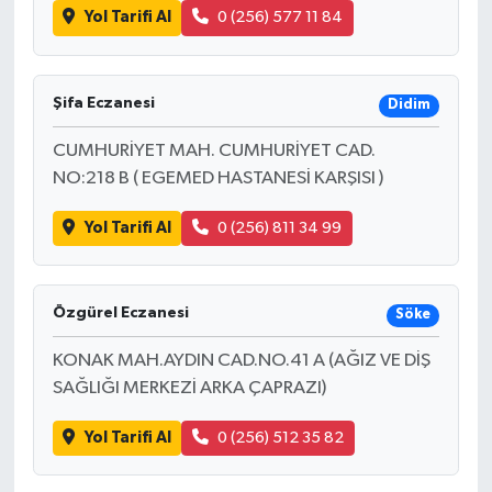
Yol Tarifi Al
0 (256) 577 11 84
Şifa Eczanesi
Didim
CUMHURİYET MAH. CUMHURİYET CAD.
NO:218 B ( EGEMED HASTANESİ KARŞISI )
Yol Tarifi Al
0 (256) 811 34 99
Özgürel Eczanesi
Söke
KONAK MAH.AYDIN CAD.NO.41 A (AĞIZ VE DİŞ
SAĞLIĞI MERKEZİ ARKA ÇAPRAZI)
Yol Tarifi Al
0 (256) 512 35 82