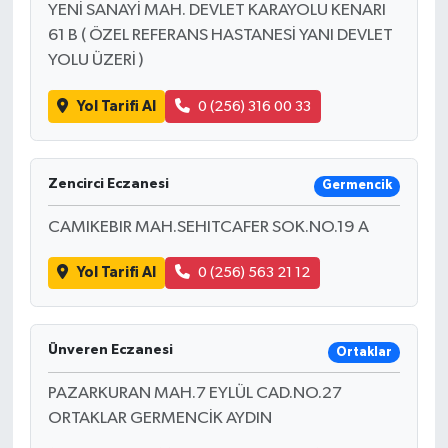
YENİ SANAYİ MAH. DEVLET KARAYOLU KENARI
61 B ( ÖZEL REFERANS HASTANESİ YANI DEVLET
YOLU ÜZERİ )
Yol Tarifi Al
0 (256) 316 00 33
Zencirci Eczanesi
Germencik
CAMIKEBIR MAH.SEHITCAFER SOK.NO.19 A
Yol Tarifi Al
0 (256) 563 21 12
Ünveren Eczanesi
Ortaklar
PAZARKURAN MAH.7 EYLÜL CAD.NO.27
ORTAKLAR GERMENCİK AYDIN