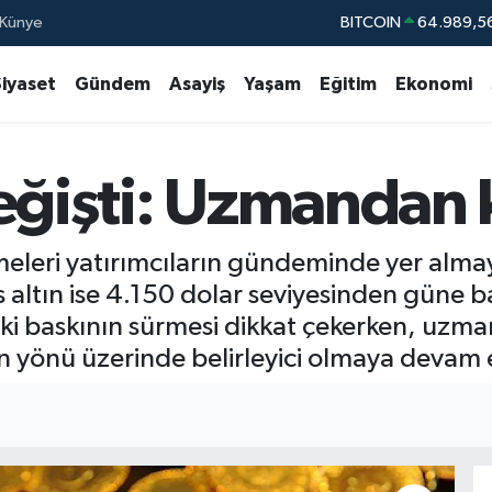
BITCOIN
64.989,5
Künye
DOLAR
47,7239
Siyaset
Gündem
Asayiş
Yaşam
Eğitim
Ekonomi
EURO
55,1823
STERLİN
64,4329
GRAM ALTIN
6672.90
eğişti: Uzmandan k
BİST100
13.
işmeleri yatırımcıların gündeminde yer al
altın ise 4.150 dolar seviyesinden güne baş
ki baskının sürmesi dikkat çekerken, uzm
ın yönü üzerinde belirleyici olmaya devam et