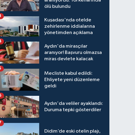
aranıyordu: Yol kenarında
ölü bulundu
3
Kuşadası'nda otelde
zehirlenme iddialarına
yönetimden açıklama
4
Aydın'da mirasçılar
aranıyor! Başvuru olmazsa
miras devlete kalacak
5
Mecliste kabul edildi:
Ehliyete yeni düzenleme
geldi
6
Aydın'da veliler ayaklandı:
Duruma tepki gösterdiler
7
Didim’de eski otelin plajı,