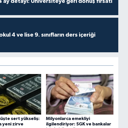
 ay detayı: Üniversiteye geri dönüş fırsatı
ul 4 ve lise 9. sınıfların ders içeriği
üşte sert yükseliş:
Milyonlarca emekliyi
 yeni zirve
ilgilendiriyor: SGK ve bankalar