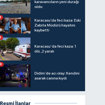
karavancıların yeni durağı
oldu
8
Karacasu’da feci kaza: Eski
Zabıta Müdürü hayatını
kaybetti
9
Karacasu'da feci kaza: 1
ölü ,2 yaralı
10
Didim’de acı olay: Kendini
asarak canına kıydı
Resmi İlanlar