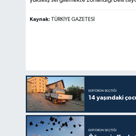
Kaynak:
TÜRKİYE GAZETESİ
EDITÖRÜN SEÇTIĞI
14 yaşındaki çoc
EDITÖRÜN SEÇTIĞI