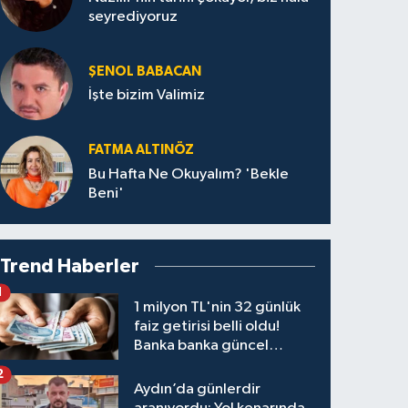
seyrediyoruz
ŞENOL BABACAN
İşte bizim Valimiz
FATMA ALTINÖZ
Bu Hafta Ne Okuyalım? 'Bekle
Beni'
Trend Haberler
1
1 milyon TL'nin 32 günlük
faiz getirisi belli oldu!
Banka banka güncel
kazanç tablosu
2
Aydın’da günlerdir