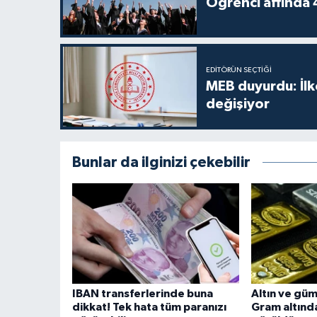
Öğrenci affında 4
EDITÖRÜN SEÇTIĞI
MEB duyurdu: İlkok
değişiyor
Bunlar da ilginizi çekebilir
IBAN transferlerinde buna
Altın ve güm
dikkat! Tek hata tüm paranızı
Gram altında