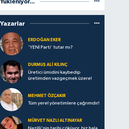
Yükleniyor...
Yazarlar
ERDOĞAN EKER
'YENİ Parti' tutar mı?
DURMUŞ ALI KILINÇ
Üretici ümidini kaybedip
üretimden vazgeçmek üzere!
MEHMET ÖZÇAKIR
Tüm yerel yönetimlere çağrımdır!
MÜRVET NAZLI ALTINAYAR
Nazilli'nin tarihi çöküyor, biz hala