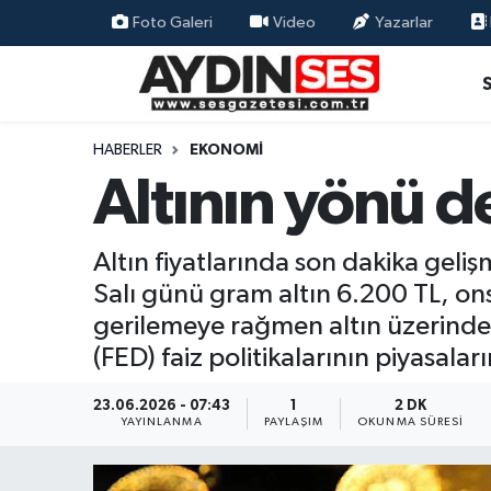
Foto Galeri
Video
Yazarlar
Asayiş
Aydın Nöbetçi Eczaneler
Gündem
Aydın Hava Durumu
HABERLER
EKONOMI
Altının yönü d
Siyaset
Aydin Namaz Vakitleri
Ekonomi
Aydın Trafik Yoğunluk Haritası
Altın fiyatlarında son dakika gel
Salı günü gram altın 6.200 TL, ons 
Yaşam
Süper Lig Puan Durumu ve Fikstür
gerilemeye rağmen altın üzerinde
(FED) faiz politikalarının piyasalar
Eğitim
Tüm Manşetler
23.06.2026 - 07:43
1
2 DK
Kültür Sanat
Son Dakika Haberleri
YAYINLANMA
PAYLAŞIM
OKUNMA SÜRESI
Spor
Haber Arşivi