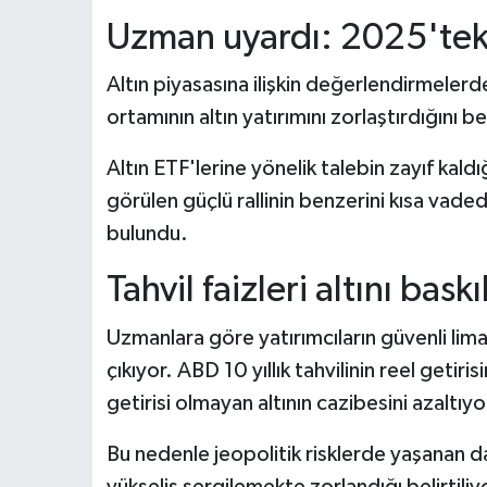
Uzman uyardı: 2025'teki 
Altın piyasasına ilişkin değerlendirmeler
ortamının altın yatırımını zorlaştırdığını bel
Altın ETF'lerine yönelik talebin zayıf kal
görülen güçlü rallinin benzerini kısa vad
bulundu.
Tahvil faizleri altını baskı
Uzmanlara göre yatırımcıların güvenli lima
çıkıyor. ABD 10 yıllık tahvilinin reel getir
getirisi olmayan altının cazibesini azaltıyo
Bu nedenle jeopolitik risklerde yaşanan da
yükseliş sergilemekte zorlandığı belirtiliy