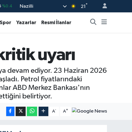
6
%0.4
°
Nazilli
21
%0.01
Spor
Yazarlar
Resmi İlanlar
%-0.06
%-0.02
%0.19
ritik uyarı
779
%0
maya devam ediyor. 23 Haziran 2026
ladı. Petrol fiyatlarındaki
anlar ABD Merkez Bankası'nın
tiğini belirtiyor.
-
+
A
A