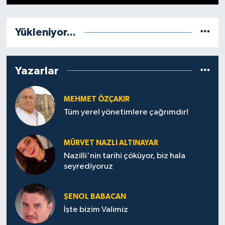
Yükleniyor...
Yazarlar
MEHMET ÖZÇAKIR
Tüm yerel yönetimlere çağrımdır!
MÜRVET NAZLI ALTINAYAR
Nazilli'nin tarihi çöküyor, biz hala
seyrediyoruz
ŞENOL BABACAN
İşte bizim Valimiz