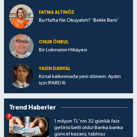
FATMA ALTINÖZ
Bu Hafta Ne Okuyalım? 'Bekle Beni'
ONUR ÖNBUL
Bir Lokmanın Hikâyesi
YASIN DANYAL
Kırsal kalkınmada yeni dönem: Aydın
için IPARD III
Trend Haberler
1
1 milyon TL'nin 32 günlük faiz
getirisi belli oldu! Banka banka
güncel kazanç tablosu