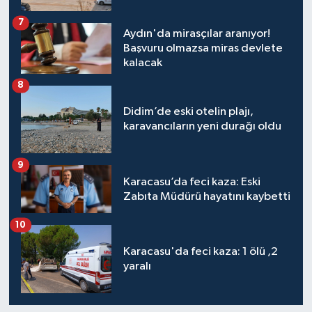
7
Aydın'da mirasçılar aranıyor!
Başvuru olmazsa miras devlete
kalacak
8
Didim’de eski otelin plajı,
karavancıların yeni durağı oldu
9
Karacasu’da feci kaza: Eski
Zabıta Müdürü hayatını kaybetti
10
Karacasu'da feci kaza: 1 ölü ,2
yaralı