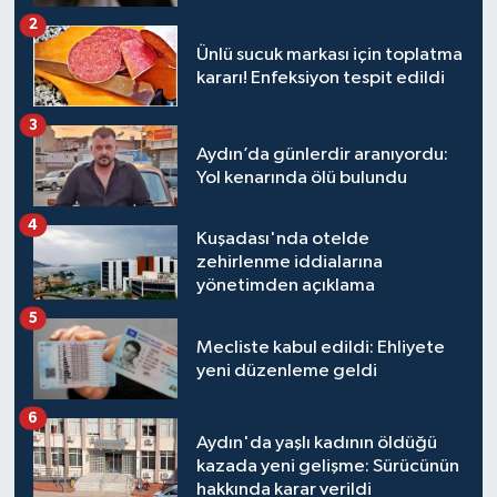
2
Ünlü sucuk markası için toplatma
kararı! Enfeksiyon tespit edildi
3
Aydın’da günlerdir aranıyordu:
Yol kenarında ölü bulundu
4
Kuşadası'nda otelde
zehirlenme iddialarına
yönetimden açıklama
5
Mecliste kabul edildi: Ehliyete
yeni düzenleme geldi
6
Aydın'da yaşlı kadının öldüğü
kazada yeni gelişme: Sürücünün
hakkında karar verildi