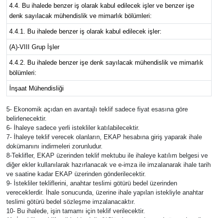
4.4. Bu ihalede benzer iş olarak kabul edilecek işler ve benzer işe
denk sayılacak mühendislik ve mimarlık bölümleri:
4.4.1. Bu ihalede benzer iş olarak kabul edilecek işler:
(A)-VIII Grup İşler
4.4.2. Bu ihalede benzer işe denk sayılacak mühendislik ve mimarlık
bölümleri:
İnşaat Mühendisliği
5- Ekonomik açıdan en avantajlı teklif sadece fiyat esasına göre
belirlenecektir.
6- İhaleye sadece yerli istekliler katılabilecektir.
7- İhaleye teklif verecek olanların, EKAP hesabına giriş yaparak ihale
dokümanını indirmeleri zorunludur.
8-Teklifler, EKAP üzerinden teklif mektubu ile ihaleye katılım belgesi ve
diğer ekler kullanılarak hazırlanacak ve e-imza ile imzalanarak ihale tarih
ve saatine kadar EKAP üzerinden gönderilecektir.
9- İstekliler tekliflerini, anahtar teslimi götürü bedel üzerinden
vereceklerdir. İhale sonucunda, üzerine ihale yapılan istekliyle anahtar
teslimi götürü bedel sözleşme imzalanacaktır.
10- Bu ihalede, işin tamamı için teklif verilecektir.