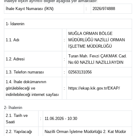
İhaleye ilişkin ayrıntılı bilgiler aşağıda yer almaktadır:
İhale Kayıt Numarası (İKN)
:
2026/974888
1- İdarenin
MUĞLA ORMAN BÖLGE
1.1. Adı
:
MÜDÜRLÜĞÜ NAZİLLİ ORMAN
İŞLETME MÜDÜRLÜĞÜ
Turan Mah. Fevzi ÇAKMAK Cad.
1.2. Adresi
:
No:60 NAZİLLİ NAZİLLİ/AYDIN
1.3. Telefon numarası
:
02563131056
1.4. İhale dokümanının
görülebileceği ve
:
https://ekap.kik.gov.tr/EKAP/
indirilebileceği internet sayfası
2- İhalenin
2.1. Tarih ve
:
11.06.2026 - 10:30
Saati
2.2. Yapılacağı
Nazilli Orman İşletme Müdürlüğü 2. Kat Müdür