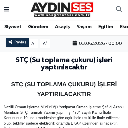
Asayiş
Aydın Nöbetçi Eczaneler
Siyaset
Gündem
Asayiş
Yaşam
Eğitim
Ek
Gündem
Aydın Hava Durumu
Paylaş
-
+
03.06.2026 - 00:00
A
A
Siyaset
Aydin Namaz Vakitleri
STÇ (Su toplama çukuru) işleri
Ekonomi
Aydın Trafik Yoğunluk Haritası
yaptırılacaktır
Yaşam
Süper Lig Puan Durumu ve Fikstür
STÇ (SU TOPLAMA ÇUKURU) İŞLERİ
YAPTIRILACAKTIR
Eğitim
Tüm Manşetler
Nazilli Orman İşletme Müdürlüğü Yenipazar Orman İşletme Şefliği Azaplı
Kültür Sanat
Son Dakika Haberleri
Membran STÇ Tamiratı Yapımı yapım işi 4734 sayılı Kamu İhale
Kanununun 19 uncu maddesine göre açık ihale usulü ile ihale edilecek
Spor
Haber Arşivi
olup, teklifler sadece elektronik ortamda EKAP üzerinden alınacaktır.