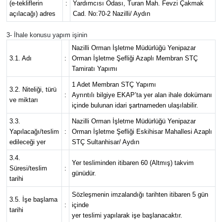
(e-tekliflerin
:
Yardımcısı Odası, Turan Mah. Fevzi Çakmak
açılacağı) adres
Cad. No:70-2 Nazilli/ Aydın
3- İhale konusu yapım işinin
Nazilli Orman İşletme Müdürlüğü Yenipazar
3.1. Adı
:
Orman İşletme Şefliği Azaplı Membran STÇ
Tamiratı Yapımı
1 Adet Membran STÇ Yapımı
3.2. Niteliği, türü
:
Ayrıntılı bilgiye EKAP’ta yer alan ihale dokümanı
ve miktarı
içinde bulunan idari şartnameden ulaşılabilir.
3.3.
Nazilli Orman İşletme Müdürlüğü Yenipazar
Yapılacağı/teslim
:
Orman İşletme Şefliği Eskihisar Mahallesi Azaplı
edileceği yer
STÇ Sultanhisar/ Aydın
3.4.
Yer tesliminden itibaren 60 (Altmış) takvim
Süresi/teslim
:
günüdür.
tarihi
Sözleşmenin imzalandığı tarihten itibaren 5 gün
3.5. İşe başlama
:
içinde
tarihi
yer teslimi yapılarak işe başlanacaktır.