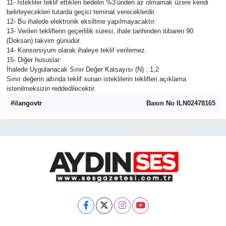
11- İstekliler teklif ettikleri bedelin %3’ünden az olmamak üzere kendi
belirleyecekleri tutarda geçici teminat vereceklerdir.
12- Bu ihalede elektronik eksiltme yapılmayacaktır.
13- Verilen tekliflerin geçerlilik süresi, ihale tarihinden itibaren 90
(Doksan) takvim günüdür.
14- Konsorsiyum olarak ihaleye teklif verilemez.
15- Diğer hususlar:
İhalede Uygulanacak Sınır Değer Katsayısı (N) : 1,2
Sınır değerin altında teklif sunan isteklilerin teklifleri açıklama
istenilmeksizin reddedilecektir.
#ilangovtr
Basın No ILN02478165