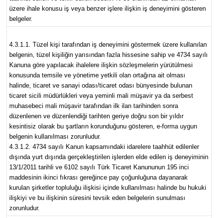
üzere ihale konusu iş veya benzer işlere ilişkin iş deneyimini gösteren
belgeler.
4.3.1.1. Tüzel kişi tarafından iş deneyimini göstermek üzere kullanılan
belgenin, tüzel kişiliğin yarısından fazla hissesine sahip ve 4734 sayılı
Kanuna göre yapılacak ihalelere ilişkin sözleşmelerin yürütülmesi
konusunda temsile ve yönetime yetkili olan ortağına ait olması
halinde, ticaret ve sanayi odası/ticaret odası bünyesinde bulunan
ticaret sicili müdürlükleri veya yeminli mali müşavir ya da serbest
muhasebeci mali müşavir tarafından ilk ilan tarihinden sonra
düzenlenen ve düzenlendiği tarihten geriye doğru son bir yıldır
kesintisiz olarak bu şartların korunduğunu gösteren, e-forma uygun
belgenin kullanılması zorunludur.
4.3.1.2. 4734 sayılı Kanun kapsamındaki idarelere taahhüt edilenler
dışında yurt dışında gerçekleştirilen işlerden elde edilen iş deneyiminin
13/1/2011 tarihli ve 6102 sayılı Türk Ticaret Kanununun 195 inci
maddesinin ikinci fıkrası gereğince pay çoğunluğuna dayanarak
kurulan şirketler topluluğu ilişkisi içinde kullanılması halinde bu hukuki
ilişkiyi ve bu ilişkinin süresini tevsik eden belgelerin sunulması
zorunludur.