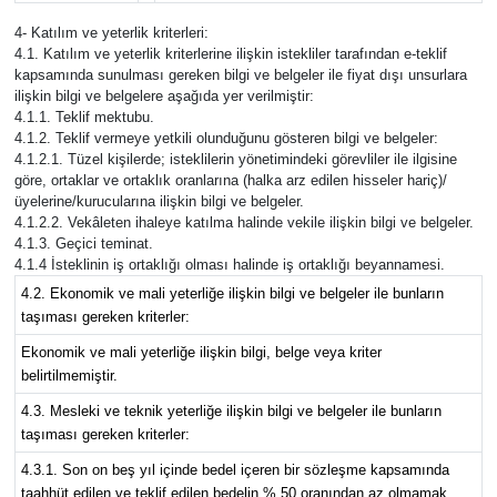
4- Katılım ve yeterlik kriterleri:
4.1. Katılım ve yeterlik kriterlerine ilişkin istekliler tarafından e-teklif
kapsamında sunulması gereken bilgi ve belgeler ile fiyat dışı unsurlara
ilişkin bilgi ve belgelere aşağıda yer verilmiştir:
4.1.1. Teklif mektubu.
4.1.2. Teklif vermeye yetkili olunduğunu gösteren bilgi ve belgeler:
4.1.2.1. Tüzel kişilerde; isteklilerin yönetimindeki görevliler ile ilgisine
göre, ortaklar ve ortaklık oranlarına (halka arz edilen hisseler hariç)/
üyelerine/kurucularına ilişkin bilgi ve belgeler.
4.1.2.2. Vekâleten ihaleye katılma halinde vekile ilişkin bilgi ve belgeler.
4.1.3. Geçici teminat.
4.1.4 İsteklinin iş ortaklığı olması halinde iş ortaklığı beyannamesi.
4.2. Ekonomik ve mali yeterliğe ilişkin bilgi ve belgeler ile bunların
taşıması gereken kriterler:
Ekonomik ve mali yeterliğe ilişkin bilgi, belge veya kriter
belirtilmemiştir.
4.3. Mesleki ve teknik yeterliğe ilişkin bilgi ve belgeler ile bunların
taşıması gereken kriterler:
4.3.1. Son on beş yıl içinde bedel içeren bir sözleşme kapsamında
taahhüt edilen ve teklif edilen bedelin % 50 oranından az olmamak