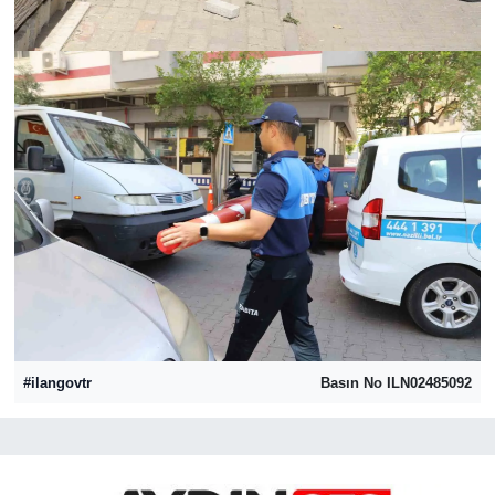
#ilangovtr
Basın No ILN02485092