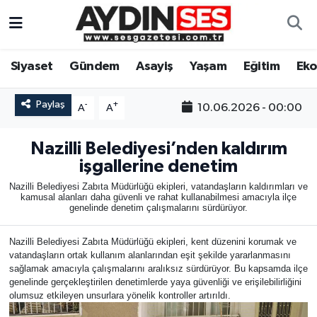
Asayiş
Aydın Nöbetçi Eczaneler
Siyaset
Gündem
Asayiş
Yaşam
Eğitim
Ek
Gündem
Aydın Hava Durumu
Paylaş
-
+
10.06.2026 - 00:00
A
A
Siyaset
Aydin Namaz Vakitleri
Nazilli Belediyesi’nden kaldırım
Ekonomi
Aydın Trafik Yoğunluk Haritası
işgallerine denetim
Nazilli Belediyesi Zabıta Müdürlüğü ekipleri, vatandaşların kaldırımları ve
kamusal alanları daha güvenli ve rahat kullanabilmesi amacıyla ilçe
Yaşam
Süper Lig Puan Durumu ve Fikstür
genelinde denetim çalışmalarını sürdürüyor.
Eğitim
Tüm Manşetler
Nazilli Belediyesi Zabıta Müdürlüğü ekipleri, kent düzenini korumak ve
vatandaşların ortak kullanım alanlarından eşit şekilde yararlanmasını
sağlamak amacıyla çalışmalarını aralıksız sürdürüyor. Bu kapsamda ilçe
Kültür Sanat
Son Dakika Haberleri
genelinde gerçekleştirilen denetimlerde yaya güvenliği ve erişilebilirliğini
olumsuz etkileyen unsurlara yönelik kontroller artırıldı.
Spor
Haber Arşivi