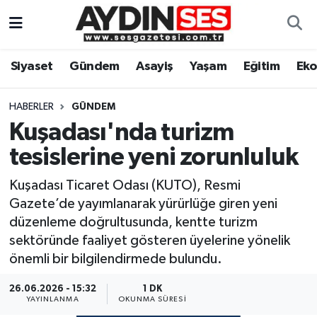
Asayiş
Aydın Nöbetçi Eczaneler
Siyaset
Gündem
Asayiş
Yaşam
Eğitim
Ek
Gündem
Aydın Hava Durumu
HABERLER
GÜNDEM
Siyaset
Aydin Namaz Vakitleri
Kuşadası'nda turizm
tesislerine yeni zorunluluk
Ekonomi
Aydın Trafik Yoğunluk Haritası
Kuşadası Ticaret Odası (KUTO), Resmi
Yaşam
Süper Lig Puan Durumu ve Fikstür
Gazete’de yayımlanarak yürürlüğe giren yeni
düzenleme doğrultusunda, kentte turizm
Eğitim
Tüm Manşetler
sektöründe faaliyet gösteren üyelerine yönelik
önemli bir bilgilendirmede bulundu.
Kültür Sanat
Son Dakika Haberleri
26.06.2026 - 15:32
1 DK
YAYINLANMA
OKUNMA SÜRESI
Spor
Haber Arşivi