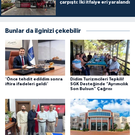
çarpıştı: İki itfaiye eri yaralandı
Bunlar da ilginizi çekebilir
'Önce tehdit edildim sonra
Didim Turizmcileri Tepkili!
iftira ifadeleri geldi'
SGK Desteğinde “Ayrımcılık
Son Bulsun” Çağrısı