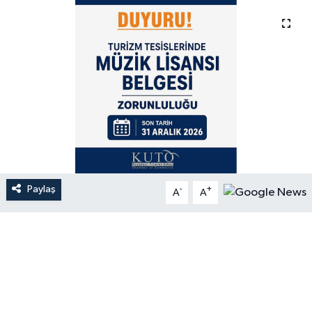
Paylaş
-
+
A
A