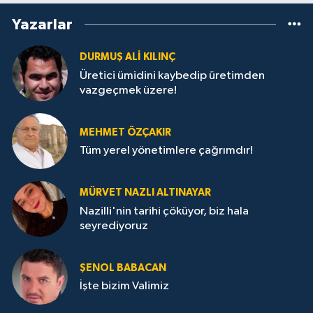
Yazarlar
DURMUŞ ALI KILINÇ
Üretici ümidini kaybedip üretimden
vazgeçmek üzere!
MEHMET ÖZÇAKIR
Tüm yerel yönetimlere çağrımdır!
MÜRVET NAZLI ALTINAYAR
Nazilli'nin tarihi çöküyor, biz hala
seyrediyoruz
ŞENOL BABACAN
İşte bizim Valimiz