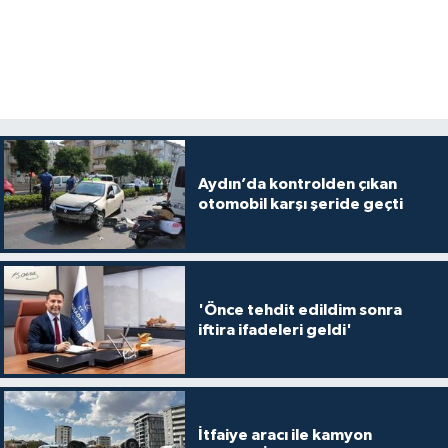
Aydın’da kontrolden çıkan
otomobil karşı şeride geçti
'Önce tehdit edildim sonra
iftira ifadeleri geldi'
İtfaiye aracı ile kamyon