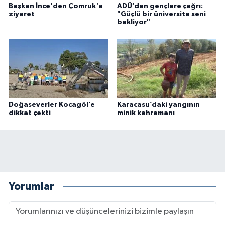
Başkan İnce'den Çomruk'a
ADÜ’den gençlere çağrı:
ziyaret
"Güçlü bir üniversite seni
bekliyor"
Doğaseverler Kocagöl’e
Karacasu’daki yangının
dikkat çekti
minik kahramanı
Yorumlar