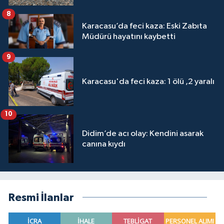
8
Karacasu’da feci kaza: Eski Zabıta
Müdürü hayatını kaybetti
9
Karacasu'da feci kaza: 1 ölü ,2 yaralı
10
Didim’de acı olay: Kendini asarak
canına kıydı
Resmi İlanlar