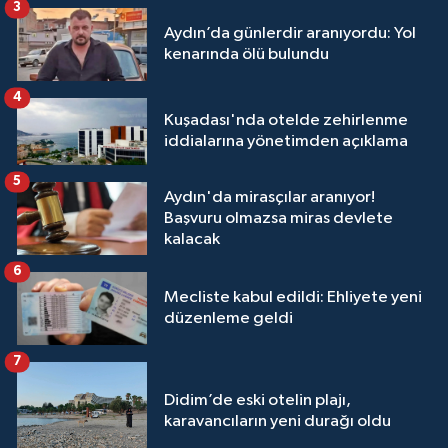
3
Aydın’da günlerdir aranıyordu: Yol
kenarında ölü bulundu
4
Kuşadası'nda otelde zehirlenme
iddialarına yönetimden açıklama
5
Aydın'da mirasçılar aranıyor!
Başvuru olmazsa miras devlete
kalacak
6
Mecliste kabul edildi: Ehliyete yeni
düzenleme geldi
7
Didim’de eski otelin plajı,
karavancıların yeni durağı oldu