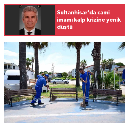
Sultanhisar’da cami
imamı kalp krizine yenik
düştü