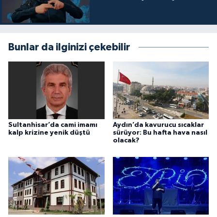
Bunlar da ilginizi çekebilir
Sultanhisar’da cami imamı
Aydın’da kavurucu sıcaklar
kalp krizine yenik düştü
sürüyor: Bu hafta hava nasıl
olacak?