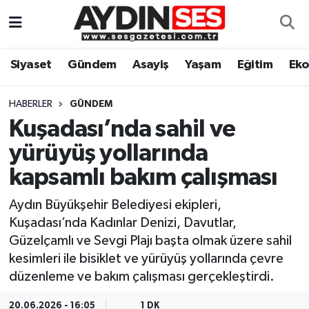
Asayiş
Aydın Nöbetçi Eczaneler
Siyaset
Gündem
Asayiş
Yaşam
Eğitim
Ek
Gündem
Aydın Hava Durumu
HABERLER
GÜNDEM
Siyaset
Aydin Namaz Vakitleri
Kuşadası’nda sahil ve
yürüyüş yollarında
Ekonomi
Aydın Trafik Yoğunluk Haritası
kapsamlı bakım çalışması
Yaşam
Süper Lig Puan Durumu ve Fikstür
Aydın Büyükşehir Belediyesi ekipleri,
Kuşadası’nda Kadınlar Denizi, Davutlar,
Eğitim
Tüm Manşetler
Güzelçamlı ve Sevgi Plajı başta olmak üzere sahil
kesimleri ile bisiklet ve yürüyüş yollarında çevre
Kültür Sanat
Son Dakika Haberleri
düzenleme ve bakım çalışması gerçekleştirdi.
Spor
Haber Arşivi
20.06.2026 - 16:05
1 DK