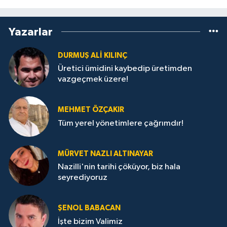
Yazarlar
DURMUŞ ALI KILINÇ
Üretici ümidini kaybedip üretimden
vazgeçmek üzere!
MEHMET ÖZÇAKIR
Tüm yerel yönetimlere çağrımdır!
MÜRVET NAZLI ALTINAYAR
Nazilli'nin tarihi çöküyor, biz hala
seyrediyoruz
ŞENOL BABACAN
İşte bizim Valimiz