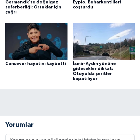
Germencik’te doğalgaz
Eypio, Buharkentlileri
seferberliği: Ortaklar için
coşturdu
çağrı
Cansever hayatını kaybetti
İzmir-Aydın yönüne
gidecekler dikkat:
Otoyolda şeritler
kapatılıyor
Yorumlar