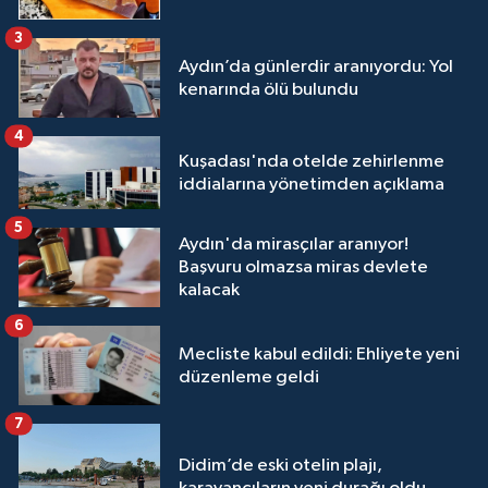
3
Aydın’da günlerdir aranıyordu: Yol
kenarında ölü bulundu
4
Kuşadası'nda otelde zehirlenme
iddialarına yönetimden açıklama
5
Aydın'da mirasçılar aranıyor!
Başvuru olmazsa miras devlete
kalacak
6
Mecliste kabul edildi: Ehliyete yeni
düzenleme geldi
7
Didim’de eski otelin plajı,