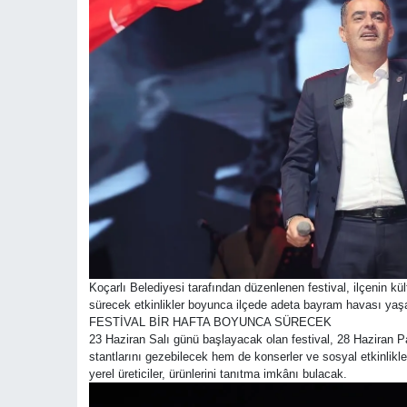
Koçarlı Belediyesi tarafından düzenlenen festival, ilçenin kül
sürecek etkinlikler boyunca ilçede adeta bayram havası ya
FESTİVAL BİR HAFTA BOYUNCA SÜRECEK
23 Haziran Salı günü başlayacak olan festival, 28 Haziran Pa
stantlarını gezebilecek hem de konserler ve sosyal etkinlikler
yerel üreticiler, ürünlerini tanıtma imkânı bulacak.