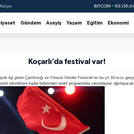
Künye
DOLAR
47,7106
EURO
55,1652
Siyaset
Gündem
Asayiş
Yaşam
Eğitim
Ekonomi
STERLİN
64,4046
GRAM ALTIN
6648.99
BİST100
13.77
BITCOIN
65.130,0
Koçarlı’da festival var!
üyük ilgi gören Çamfıstığı ve Yöresel Ürünler Festivali’nin bu yıl 16’ncısı ger
ürel etkinliklere kadar birbirinden renkli programlarla vatandaşları ağırlayacak