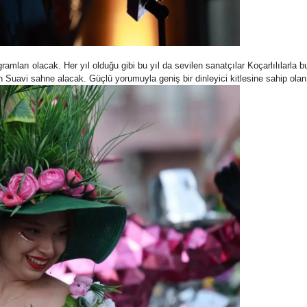
ramları olacak. Her yıl olduğu gibi bu yıl da sevilen sanatçılar Koçarlılılarla 
Suavi sahne alacak. Güçlü yorumuyla geniş bir dinleyici kitlesine sahip olan 