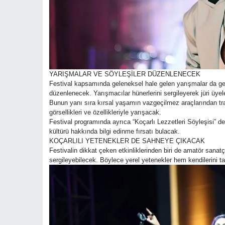
YARIŞMALAR VE SÖYLEŞİLER DÜZENLENECEK
Festival kapsamında geleneksel hale gelen yarışmalar da ger
düzenlenecek. Yarışmacılar hünerlerini sergileyerek jüri üy
Bunun yanı sıra kırsal yaşamın vazgeçilmez araçlarından trakt
görsellikleri ve özellikleriyle yarışacak.
Festival programında ayrıca “Koçarlı Lezzetleri Söyleşisi” d
kültürü hakkında bilgi edinme fırsatı bulacak.
KOÇARLILI YETENEKLER DE SAHNEYE ÇIKACAK
Festivalin dikkat çeken etkinliklerinden biri de amatör sana
sergileyebilecek. Böylece yerel yetenekler hem kendilerini 