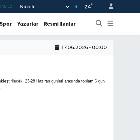
°
Nazilli
%0.17
24
%0.27
Spor
Yazarlar
Resmi İlanlar
%0.35
%2.59
17.06.2026 - 00:00
3
%-19
4
%1.2
çekleştirilecek. 23-28 Haziran günleri arasında toplam 6 gün
.