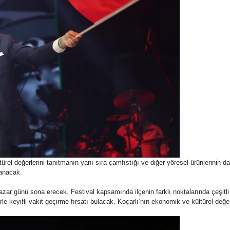
türel değerlerini tanıtmanın yanı sıra çamfıstığı ve diğer yöresel ürünlerinin d
şanacak.
zar günü sona erecek. Festival kapsamında ilçenin farklı noktalarında çeşitli
le keyifli vakit geçirme fırsatı bulacak. Koçarlı’nın ekonomik ve kültürel değer