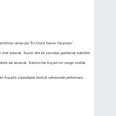
 tanıtılması amacıyla “En Güzel Sarma Yarışması”
renk katacak. İlçenin dört bir yanından getirilecek traktörler
ltürü ele alınacak. Katılımcılar Koçarlı’nın zengin mutfak
yen Koçarlılı vatandaşlar festival sahnesinde performans