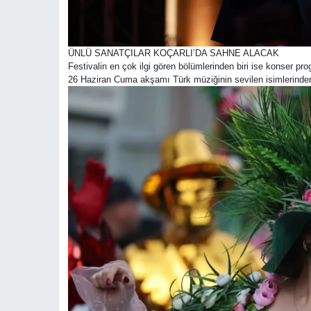
ÜNLÜ SANATÇILAR KOÇARLI’DA SAHNE ALACAK
Festivalin en çok ilgi gören bölümlerinden biri ise konser prog
26 Haziran Cuma akşamı Türk müziğinin sevilen isimlerinden 