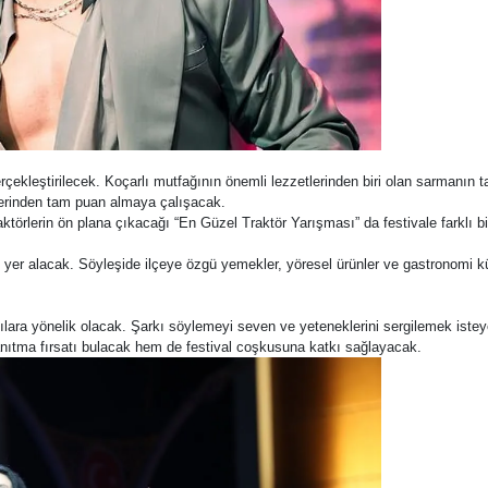
çekleştirilecek. Koçarlı mutfağının önemli lezzetlerinden biri olan sarmanın
elerinden tam puan almaya çalışacak.
örlerin ön plana çıkacağı “En Güzel Traktör Yarışması” da festivale farklı bir 
e yer alacak. Söyleşide ilçeye özgü yemekler, yöresel ürünler ve gastronomi kü
tçılara yönelik olacak. Şarkı söylemeyi seven ve yeteneklerini sergilemek iste
tanıtma fırsatı bulacak hem de festival coşkusuna katkı sağlayacak.