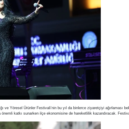
ğı ve Yöresel Ürünler Festivali’nin bu yıl da binlerce ziyaretçiyi ağırlaması be
na önemli katkı sunarken ilçe ekonomisine de hareketlilik kazandıracak. Festiva