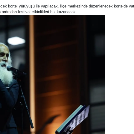
cek kortej yürüyüşü ile yapılacak. İlçe merkezinde düzenlenecek kortejde vatand
rdından festival etkinlikleri hız kazanacak.