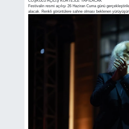
COŞKULU AÇILIŞ KORTEJLE YAPILACAK
Festivalin resmi açılışı 26 Haziran Cuma günü gerçekleştirile
alacak. Renkli görüntülere sahne olması beklenen yürüyüşün a