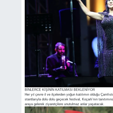
BİNLERCE KİŞİNİN KATILMASI BEKLENİYOR
Her yıl çevre il ve ilçelerden yoğun katılımın olduğu Çamfıstı
stantlarıyla dolu dolu geçecek festival, Koçarlı’nın tanıtımı
araya gelerek ziyaretçilere unutulmaz anlar yaşatacak.