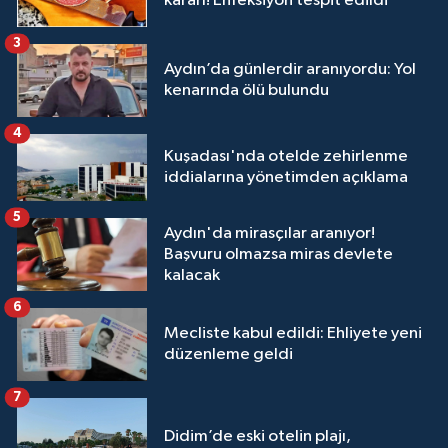
kararı! Enfeksiyon tespit edildi
3
Aydın’da günlerdir aranıyordu: Yol
kenarında ölü bulundu
4
Kuşadası'nda otelde zehirlenme
iddialarına yönetimden açıklama
5
Aydın'da mirasçılar aranıyor!
Başvuru olmazsa miras devlete
kalacak
6
Mecliste kabul edildi: Ehliyete yeni
düzenleme geldi
7
Didim’de eski otelin plajı,