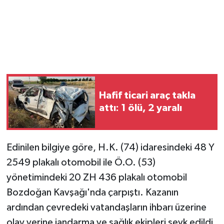
Hafif ticari araç takla
attı: 1 ölü, 2 yaralı
Edinilen bilgiye göre, H.K. (74) idaresindeki 48 Y
2549 plakalı otomobil ile Ö.O. (53)
yönetimindeki 20 ZH 436 plakalı otomobil
Bozdoğan Kavşağı'nda çarpıştı. Kazanın
ardından çevredeki vatandaşların ihbarı üzerine
olay yerine jandarma ve sağlık ekipleri sevk edildi.