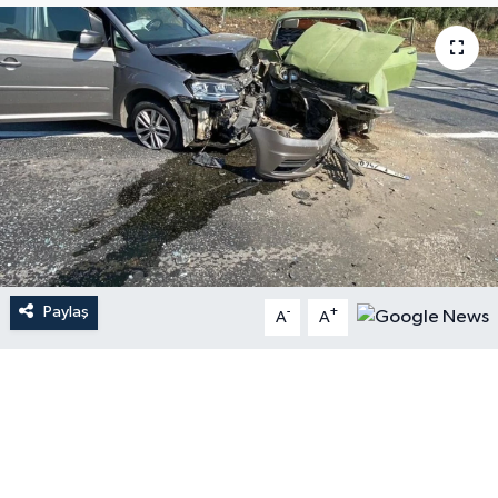
Paylaş
-
+
A
A