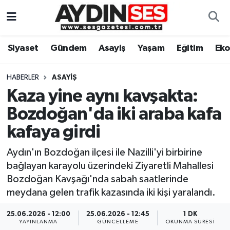
Asayiş
Aydın Nöbetçi Eczaneler
Siyaset
Gündem
Asayiş
Yaşam
Eğitim
Ek
Gündem
Aydın Hava Durumu
HABERLER
ASAYIŞ
Siyaset
Aydin Namaz Vakitleri
Kaza yine aynı kavşakta:
Bozdoğan'da iki araba kafa
Ekonomi
Aydın Trafik Yoğunluk Haritası
kafaya girdi
Yaşam
Süper Lig Puan Durumu ve Fikstür
Aydın'ın Bozdoğan ilçesi ile Nazilli'yi birbirine
bağlayan karayolu üzerindeki Ziyaretli Mahallesi
Eğitim
Tüm Manşetler
Bozdoğan Kavşağı'nda sabah saatlerinde
meydana gelen trafik kazasında iki kişi yaralandı.
Kültür Sanat
Son Dakika Haberleri
25.06.2026 - 12:00
25.06.2026 - 12:45
1 DK
Spor
Haber Arşivi
YAYINLANMA
GÜNCELLEME
OKUNMA SÜRESI