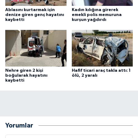
Ablasını kurtarmak için
Kadın kılığına girerek
denize giren genç hayatını
emekli polis memuruna
kaybetti
kurşun yağdırdı
Nehre giren 2 kişi
Hafif ticari araç takla attı: 1
boğularak hayatını
ölü, 2 yaralı
kaybetti
Yorumlar