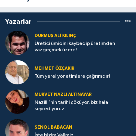
Yazarlar
DURMUŞ ALI KILINÇ
Üretici ümidini kaybedip üretimden
vazgeçmek üzere!
MEHMET ÖZÇAKIR
Tüm yerel yönetimlere çağrımdır!
MÜRVET NAZLI ALTINAYAR
Nazilli'nin tarihi çöküyor, biz hala
seyrediyoruz
ŞENOL BABACAN
İşte bizim Valimiz