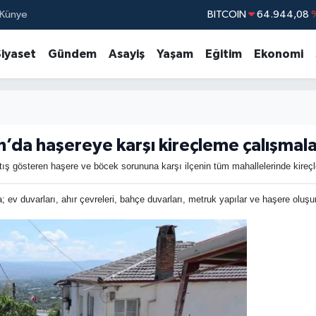
BITCOIN
64.944,08
Künye
DOLAR
47,7436
Siyaset
Gündem
Asayiş
Yaşam
Eğitim
Ekonomi
EURO
55,2510
STERLİN
64,4811
GRAM ALTIN
6660.55
BİST100
13.77
da haşereye karşı kireçleme çalışmala
ış gösteren haşere ve böcek sorununa karşı ilçenin tüm mahallelerinde kireçl
; ev duvarları, ahır çevreleri, bahçe duvarları, metruk yapılar ve haşere olu