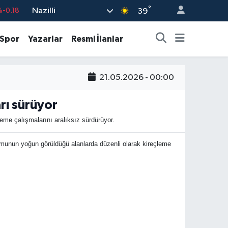
°
%-0.18
Nazilli
39
%0.18
Spor
Yazarlar
Resmi İlanlar
%0.32
%0.38
21.05.2026 - 00:00
%0.03
9
%-14
rı sürüyor
eme çalışmalarını aralıksız sürdürüyor.
şumunun yoğun görüldüğü alanlarda düzenli olarak kireçleme