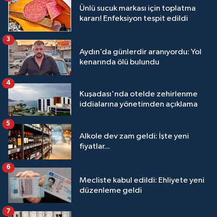
Ünlü sucuk markası için toplatma
kararı! Enfeksiyon tespit edildi
3
Aydın’da günlerdir aranıyordu: Yol
kenarında ölü bulundu
4
Kuşadası'nda otelde zehirlenme
iddialarına yönetimden açıklama
5
Alkole dev zam geldi: İşte yeni
fiyatlar...
6
Mecliste kabul edildi: Ehliyete yeni
düzenleme geldi
7