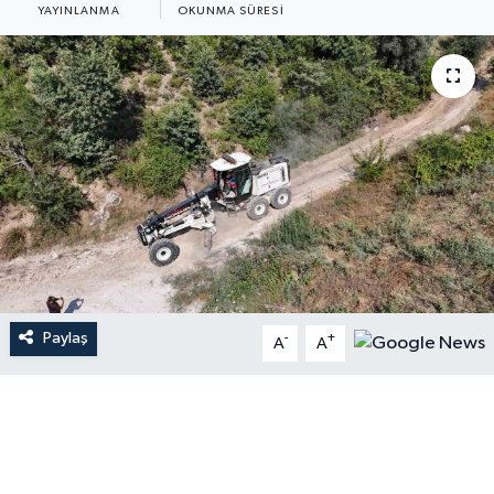
YAYINLANMA
OKUNMA SÜRESI
Paylaş
-
+
A
A