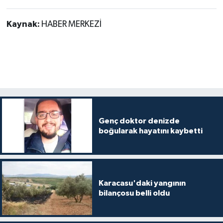
Kaynak:
HABER MERKEZİ
Genç doktor denizde
boğularak hayatını kaybetti
Karacasu'daki yangının
bilançosu belli oldu