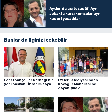
Aydın'da acı tesadüf: Aynı
sokakta karşı komşular aynı
kaderi yaşadılar
Bunlar da ilginizi çekebilir
Fenerbahçeliler Derneği’nin
Efeler Belediyesi’nden
yeni başkanı: İbrahim Kaya
Kocagür Mahallesi’ne
dayanışma eli