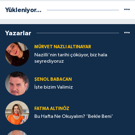
Yükleniyor...
Yazarlar
MÜRVET NAZLI ALTINAYAR
Nazilli'nin tarihi çöküyor, biz hala
seyrediyoruz
ŞENOL BABACAN
İşte bizim Valimiz
FATMA ALTINÖZ
Bu Hafta Ne Okuyalım? 'Bekle Beni'