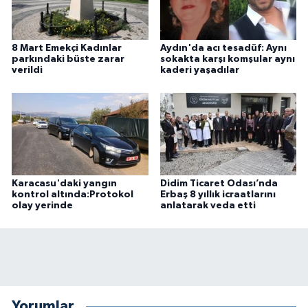
8 Mart Emekçi Kadınlar
Aydın'da acı tesadüf: Aynı
parkındaki büste zarar
sokakta karşı komşular aynı
verildi
kaderi yaşadılar
Karacasu'daki yangın
Didim Ticaret Odası’nda
kontrol altında:Protokol
Erbaş 8 yıllık icraatlarını
olay yerinde
anlatarak veda etti
Yorumlar