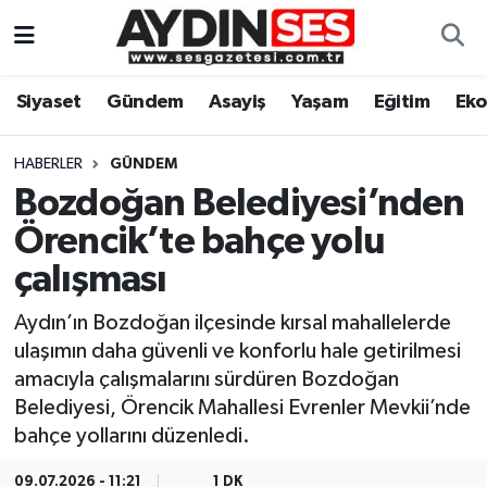
Asayiş
Aydın Nöbetçi Eczaneler
Siyaset
Gündem
Asayiş
Yaşam
Eğitim
Ek
Gündem
Aydın Hava Durumu
HABERLER
GÜNDEM
Siyaset
Aydin Namaz Vakitleri
Bozdoğan Belediyesi’nden
Örencik’te bahçe yolu
Ekonomi
Aydın Trafik Yoğunluk Haritası
çalışması
Yaşam
Süper Lig Puan Durumu ve Fikstür
Aydın’ın Bozdoğan ilçesinde kırsal mahallelerde
ulaşımın daha güvenli ve konforlu hale getirilmesi
Eğitim
Tüm Manşetler
amacıyla çalışmalarını sürdüren Bozdoğan
Belediyesi, Örencik Mahallesi Evrenler Mevkii’nde
Kültür Sanat
Son Dakika Haberleri
bahçe yollarını düzenledi.
Spor
Haber Arşivi
09.07.2026 - 11:21
1 DK