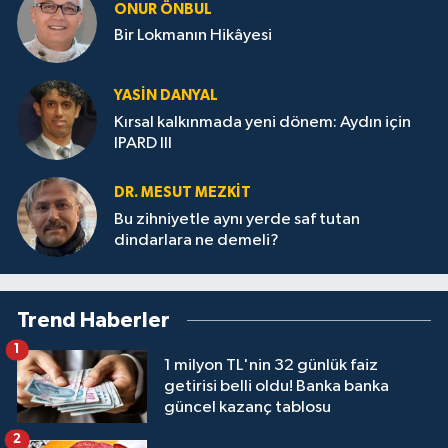
ONUR ÖNBUL
Bir Lokmanın Hikâyesi
YASIN DANYAL
Kırsal kalkınmada yeni dönem: Aydın için
IPARD III
DR. MESUT MEZKIT
Bu zihniyetle aynı yerde saf tutan
dindarlara ne demeli?
Trend Haberler
1
1 milyon TL'nin 32 günlük faiz
getirisi belli oldu! Banka banka
güncel kazanç tablosu
2