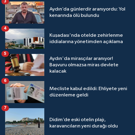
3
Aydın’da günlerdir aranıyordu: Yol
kenarında ölü bulundu
4
Kuşadası'nda otelde zehirlenme
iddialarına yönetimden açıklama
5
Aydın'da mirasçılar aranıyor!
Başvuru olmazsa miras devlete
kalacak
6
Mecliste kabul edildi: Ehliyete yeni
düzenleme geldi
7
Didim’de eski otelin plajı,
karavancıların yeni durağı oldu