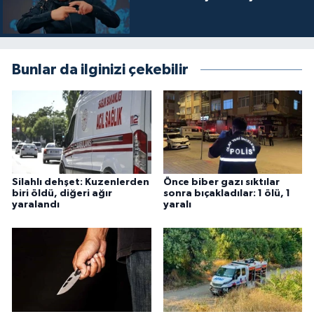
Bunlar da ilginizi çekebilir
Silahlı dehşet: Kuzenlerden
Önce biber gazı sıktılar
biri öldü, diğeri ağır
sonra bıçakladılar: 1 ölü, 1
yaralandı
yaralı