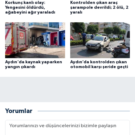
Korkunç kanlı olay:
Kontrolden çıkan araç
Yengesini öldürdü,
şarampole devrildi; 2 ölü, 2
ağabeyini ağır yaraladı
yaralı
Aydın'da kaynak yaparken
Aydın’da kontrolden çıkan
yangın çıkardı
otomobil karşı şeride geçti
Yorumlar