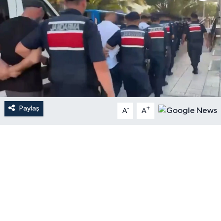
Paylaş
-
+
A
A