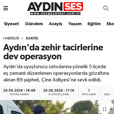
Asayiş
Aydın Nöbetçi Eczaneler
Siyaset
Gündem
Asayiş
Yaşam
Eğitim
Ek
Gündem
Aydın Hava Durumu
HABERLER
ASAYIŞ
Siyaset
Aydin Namaz Vakitleri
Aydın'da zehir tacirlerine
dev operasyon
Ekonomi
Aydın Trafik Yoğunluk Haritası
Aydın'da uyuşturucu satıcılarına yönelik 5 ilçede
Yaşam
Süper Lig Puan Durumu ve Fikstür
eş zamanlı düzenlenen operasyonlarda gözaltına
alınan 89 şüpheli, Çine Adliyesi'ne sevk edildi.
Eğitim
Tüm Manşetler
26.06.2026 - 16:48
26.06.2026 - 17:16
1
YAYINLANMA
GÜNCELLEME
PAYLAŞIM
OKUNM
Kültür Sanat
Son Dakika Haberleri
Spor
Haber Arşivi