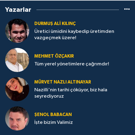
Yazarlar
DURMUŞ ALI KILINÇ
Üretici ümidini kaybedip üretimden
vazgeçmek üzere!
MEHMET ÖZÇAKIR
Tüm yerel yönetimlere çağrımdır!
MÜRVET NAZLI ALTINAYAR
Nazilli'nin tarihi çöküyor, biz hala
seyrediyoruz
ŞENOL BABACAN
İşte bizim Valimiz