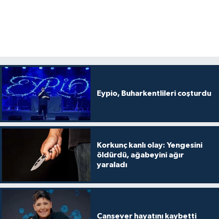
Eypio, Buharkentlileri coşturdu
Korkunç kanlı olay: Yengesini
öldürdü, ağabeyini ağır
yaraladı
Cansever hayatını kaybetti