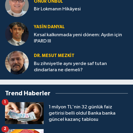
ONUR ÖNBUL
Bir Lokmanın Hikâyesi
YASIN DANYAL
Kırsal kalkınmada yeni dönem: Aydın için
IPARD III
DR. MESUT MEZKIT
Bu zihniyetle aynı yerde saf tutan
dindarlara ne demeli?
Trend Haberler
1
1 milyon TL'nin 32 günlük faiz
getirisi belli oldu! Banka banka
güncel kazanç tablosu
2