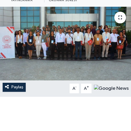
YAYINLANMA
OKUNMA SÜRESI
Paylaş
-
+
A
A