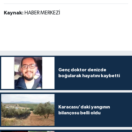
Kaynak:
HABER MERKEZİ
Genç doktor denizde
boğularak hayatını kaybetti
Karacasu'daki yangının
bilançosu belli oldu