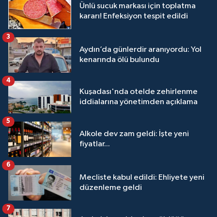
Ünlü sucuk markası için toplatma
kararı! Enfeksiyon tespit edildi
3
Aydın’da günlerdir aranıyordu: Yol
kenarında ölü bulundu
4
Kuşadası'nda otelde zehirlenme
iddialarına yönetimden açıklama
5
Alkole dev zam geldi: İşte yeni
fiyatlar...
6
Mecliste kabul edildi: Ehliyete yeni
düzenleme geldi
7