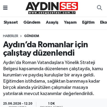
Asayiş
Aydın Nöbetçi Eczaneler
Siyaset
Gündem
Asayiş
Yaşam
Eğitim
Ek
Gündem
Aydın Hava Durumu
HABERLER
GÜNDEM
Siyaset
Aydin Namaz Vakitleri
Aydın’da Romanlar için
çalıştay düzenlendi
Ekonomi
Aydın Trafik Yoğunluk Haritası
Aydın’da Roman Vatandaşlara Yönelik Strateji
Yaşam
Süper Lig Puan Durumu ve Fikstür
Belgesi kapsamında düzenlenen çalıştayda, kamu
kurumları ve paydaş kuruluşlar bir araya geldi.
Eğitim
Tüm Manşetler
Eğitimden istihdama, sağlıktan barınmaya kadar
birçok alanda yürütülen çalışmalar masaya
Kültür Sanat
Son Dakika Haberleri
yatırılarak mevcut kazanımlar değerlendirildi.
Spor
Haber Arşivi
25.06.2026 - 12:20
1 DK