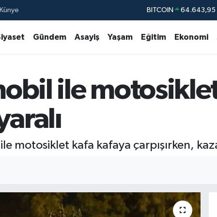
Künye
DOLAR
47,67
EURO
55,0406
%
Siyaset
Gündem
Asayiş
Yaşam
Eğitim
Ekonomi
STERLİN
64,21
GRAM ALTIN
6500.87
bil ile motosiklet
BİST100
13.79
BITCOIN
64.643,95
yaralı
ile motosiklet kafa kafaya çarpışırken, kaza