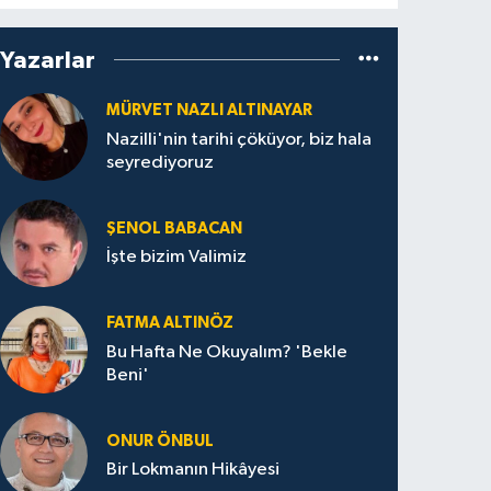
Yazarlar
MÜRVET NAZLI ALTINAYAR
Nazilli'nin tarihi çöküyor, biz hala
seyrediyoruz
ŞENOL BABACAN
İşte bizim Valimiz
FATMA ALTINÖZ
Bu Hafta Ne Okuyalım? 'Bekle
Beni'
ONUR ÖNBUL
Bir Lokmanın Hikâyesi