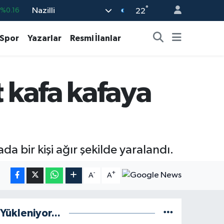
°
Nazilli
04
%0
22
-0.08
Spor
Yazarlar
Resmi İlanlar
43
%0
%0.12
 kafa kafaya
9
%70
%0.16
da bir kişi ağır şekilde yaralandı.
-
+
A
A
Yükleniyor...