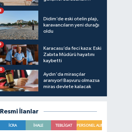
hakkında karar verildi
8
Didim’de eski otelin plajı,
karavancıların yeni durağı
oldu
9
Karacasu’da feci kaza: Eski
Zabıta Müdürü hayatını
kaybetti
10
Aydın'da mirasçılar
aranıyor! Başvuru olmazsa
miras devlete kalacak
Resmi İlanlar