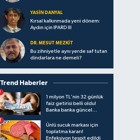
YASIN DANYAL
Kırsal kalkınmada yeni dönem:
Aydın için IPARD III
DR. MESUT MEZKIT
Bu zihniyetle aynı yerde saf tutan
dindarlara ne demeli?
Trend Haberler
1
1 milyon TL'nin 32 günlük
faiz getirisi belli oldu!
Banka banka güncel
kazanç tablosu
2
Ünlü sucuk markası için
toplatma kararı!
Enfeksiyon tespit edildi