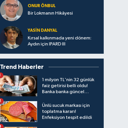
ONUR ÖNBUL
Bir Lokmanın Hikâyesi
YASIN DANYAL
Kırsal kalkınmada yeni dönem:
Aydın için IPARD III
Trend Haberler
1
1 milyon TL'nin 32 günlük
faiz getirisi belli oldu!
Banka banka güncel
kazanç tablosu
2
Ünlü sucuk markası için
toplatma kararı!
Enfeksiyon tespit edildi
3