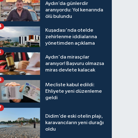
Aydın’da günlerdir
aranıyordu: Yol kenarında
ölü bulundu
4
Kuşadası'nda otelde
zehirlenme iddialarına
yönetimden açıklama
5
Aydın'da mirasçılar
aranıyor! Başvuru olmazsa
miras devlete kalacak
6
Mecliste kabul edildi:
Ehliyete yeni düzenleme
geldi
7
Didim’de eski otelin plajı,
karavancıların yeni durağı
oldu