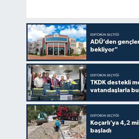
EDITÖRÜN SEÇTIĞI
ADÜ’den gençlere
bekliyor"
EDITÖRÜN SEÇTIĞI
TKDK destekli mo
vatandaşlarla bu
EDITÖRÜN SEÇTIĞI
Koçarlı’ya 4,2 mi
başladı