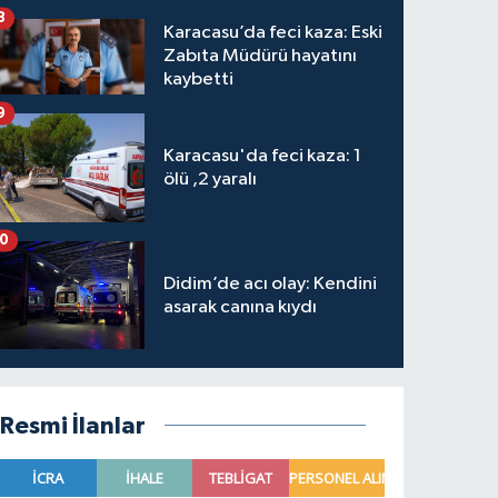
8
Karacasu’da feci kaza: Eski
Zabıta Müdürü hayatını
kaybetti
9
Karacasu'da feci kaza: 1
ölü ,2 yaralı
10
Didim’de acı olay: Kendini
asarak canına kıydı
Resmi İlanlar