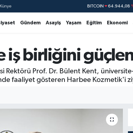
BITCOIN
64.944,08
Künye
DOLAR
47,7436
EURO
55,2510
Siyaset
Gündem
Asayiş
Yaşam
Eğitim
Ekonomi
STERLİN
64,4811
GRAM ALTIN
6660.55
iş birliğini güçle
BİST100
13.77
Rektörü Prof. Dr. Bülent Kent, üniversite-
 faaliyet gösteren Harbee Kozmetik'i ziy