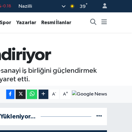
%-0.18
°
Nazilli
39
%0.18
%0.32
Spor
Yazarlar
Resmi İlanlar
%0.38
%0.03
ndiriyor
9
%-14
sanayi iş birliğini güçlendirmek
aret etti.
-
+
A
A
Yükleniyor...