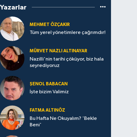
Yazarlar
MEHMET ÖZÇAKIR
Tüm yerel yönetimlere çağrımdır!
MÜRVET NAZLI ALTINAYAR
Nazilli'nin tarihi çöküyor, biz hala
seyrediyoruz
ŞENOL BABACAN
İşte bizim Valimiz
FATMA ALTINÖZ
Bu Hafta Ne Okuyalım? 'Bekle
Beni'