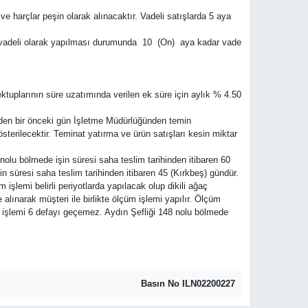
ve harçlar peşin olarak alınacaktır. Vadeli satışlarda 5 aya
tışın vadeli olarak yapılması durumunda 10 (On) aya kadar vade
ektuplarının süre uzatımında verilen ek süre için aylık % 4.50
ihinden bir önceki gün İşletme Müdürlüğünden temin
österilecektir. Teminat yatırma ve ürün satışları kesin miktar
 nolu bölmede işin süresi saha teslim tarihinden itibaren 60
n süresi saha teslim tarihinden itibaren 45 (Kırkbeş) gündür.
 işlemi belirli periyotlarda yapılacak olup dikili ağaç
 alınarak müşteri ile birlikte ölçüm işlemi yapılır. Ölçüm
işlemi 6 defayı geçemez. Aydın Şefliği 148 nolu bölmede
Basın No ILN02200227