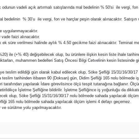
odunun vadeli açık artırmalı satışlarında mal bedelinin % 50'si ile vergi, fon 
a mal bedelinin % 30’u ile vergi, fon ve harçlar peşin olarak alınacaktır. Sa
de uygulanmayacaktır.
vade faizi alınacaktır.
ük ek süre verilmesi halinde aylık % 4.50 gecikme faizi alınacaktır. Teminat m
-%20) ile (+% 40) değişebilecek olup, bu ürünlere ilişkin kesin liste ihale tar
t miktarları, muhammen bedelleri Satış Öncesi Bilgi Cetvelinin kesin listesinde g
iye teslim edildiği gün olarak kabul edilecek olup, Söke Şefliği 15/31/16/30/17
 teslim tarihinden itibaren 90 (Doksan) gün, Didim Şefliği 165 nolu bölmede işi
i tarafından yapılarak İdare görevlisince ölçü tespit tutanağına bağlanır. Ölçüm
rildikçe İşletme Şefliğine bildirilir. İşletme Şefliğince iş yoğunluğu da dikkate
cek olup, Söke Şefliği 15/31/16/30/17 nolu bölmede sahada yapılacak ölçüm 
liği 165 nolu bölmede sahada yapılacak ölçüm işlemi 4 defayı geçemez.
r ve sürütme yolu yapılmayacaktır.