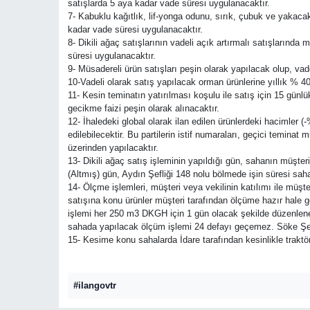
satışlarda 5 aya kadar vade süresi uygulanacaktır.
7- Kabuklu kağıtlık, lif-yonga odunu, sırık, çubuk ve yakacak 
kadar vade süresi uygulanacaktır.
8- Dikili ağaç satışlarının vadeli açık artırmalı satışlarınd
süresi uygulanacaktır.
9- Müsadereli ürün satışları peşin olarak yapılacak olup, va
10-Vadeli olarak satış yapılacak orman ürünlerine yıllık % 40 
11- Kesin teminatın yatırılması koşulu ile satış için 15 günl
gecikme faizi peşin olarak alınacaktır.
12- İhaledeki global olarak ilan edilen ürünlerdeki hacimler (
edilebilecektir. Bu partilerin istif numaraları, geçici temina
üzerinden yapılacaktır.
13- Dikili ağaç satış işleminin yapıldığı gün, sahanın müşter
(Altmış) gün, Aydın Şefliği 148 nolu bölmede işin süresi saha
14- Ölçme işlemleri, müşteri veya vekilinin katılımı ile müşter
satışına konu ürünler müşteri tarafından ölçüme hazır hale geti
işlemi her 250 m3 DKGH için 1 gün olacak şekilde düzenlene
sahada yapılacak ölçüm işlemi 24 defayı geçemez. Söke Şef
15- Kesime konu sahalarda İdare tarafından kesinlikle traktö
#ilangovtr