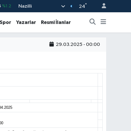
°
Nazilli
4
%1.2
24
%0.17
Spor
Yazarlar
Resmi İlanlar
%0.27
%0.35
29.03.2025 - 00:00
%2.59
3
%-19
04.2025
00