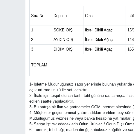
Sıra No
Deposu
Cinsi
İsti
1
SÖKE OİŞ
İbreli Dikili Ağaç
15/
2
AYDIN OİŞ
İbreli Dikili Ağaç
148
3
DİDİM OİŞ
İbreli Dikili Ağaç
165
TOPLAM
1- İşletme Müdürlüğümüz satış yerlerinde bulunan yukarıda öz
açık artırma usulü ile satılacaktır.
2- İhale için tespit olunan tarih, tatil gününe rastlamışsa iha
edilen saatte yapılacaktır.
3- Bu satışa ait ilan ve şartnameler OGM internet sitesinde (
4- Müşteriler geçici teminat yatırmadıkları partilere pey süre
Müdürlüğümüz veznesine veya banka hesabına yatırmaları ger
5- Satışa iştirak edeceklerin Odun Ürünleri / Odun Dışı Orma
6- Tomruk, tel direği, maden direği, kabuksuz kağıtlık ve sana