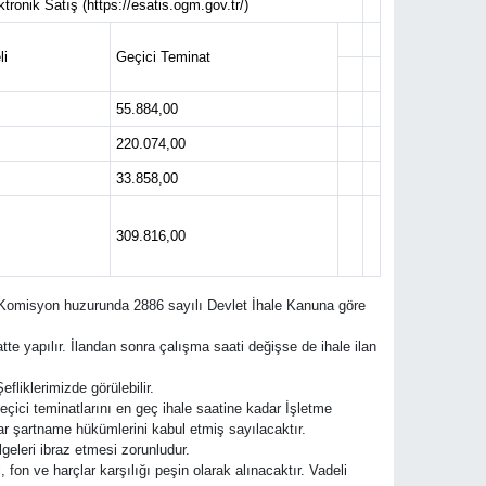
ktronik Satış (https://esatis.ogm.gov.tr/)
i
Geçici Teminat
55.884,00
220.074,00
33.858,00
309.816,00
cak Komisyon huzurunda 2886 sayılı Devlet İhale Kanuna göre
atte yapılır. İlandan sonra çalışma saati değişse de ihale ilan
iklerimizde görülebilir.
geçici teminatlarını en geç ihale saatine kadar İşletme
 şartname hükümlerini kabul etmiş sayılacaktır.
eleri ibraz etmesi zorunludur.
 fon ve harçlar karşılığı peşin olarak alınacaktır. Vadeli