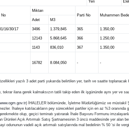
Yeri
Ele
Miktarı
f No
Parti No
Muhammen Bedel
Adet
M3
31/16/30/17
3496
1.379,845
365
1.350,00
12143
5.868,645
366
1.250,00
1143
836,010
367
1.350,00
16782
8.084,050
-
-
ellikleri yazılı 3 adet parti yukarıda belirtilen yer, tarih ve saatte toplana
le, tekrar ilana gerek kalmaksızın tatili takip eden ilk işgününde aynı yer ve sa
www.ogm.gov.tr
) İHALELER bölümünde, İşletme Müdürlüğümüz ve müstakil Şefl
mezler. İhaleye katılacakların pey sürecekleri partiler için en az %3 oranında 
ekmekte olup, geçici teminatı yatırarak İhale Başvuru Formunu imzalayanlar
n Ürünleri Açık Artırmalı Satış Şartnamesinin 3 üncü maddesinde yer alan belg
yi odununun vadeli açık artırmalı satışlarında mal bedelinin % 50 ’si ile vergi,