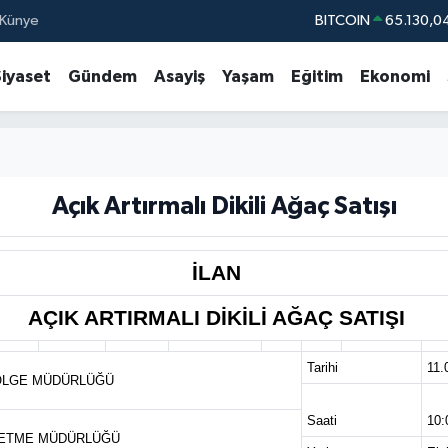
Künye
BITCOIN
65.130,0
DOLAR
47,7106
Siyaset
Gündem
Asayiş
Yaşam
Eğitim
Ekonomi
EURO
55,1652
STERLİN
64,4046
GRAM ALTIN
6648.99
BİST100
13.77
Açık Artırmalı Dikili Ağaç Satışı
İLAN
AÇIK ARTIRMALI DİKİLİ AĞAÇ SATIŞI
Tarihi
11.
ÖLGE MÜDÜRLÜĞÜ
Saati
10:
LETME MÜDÜRLÜĞÜ