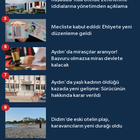
iddialarına yönetimden açıklama
5
Mecliste kabul edildi: Ehliyete yeni
düzenleme geldi
6
Aydın'da mirasçılar aranıyor!
Başvuru olmazsa miras devlete
kalacak
7
Aydın'da yaşlı kadının öldüğü
kazada yeni gelişme: Sürücünün
hakkında karar verildi
8
Didim’de eski otelin plajı,
karavancıların yeni durağı oldu