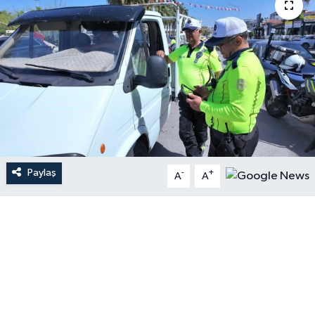
Paylaş
-
+
A
A