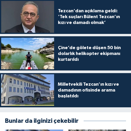
Tezcan'dan açıklama geldi:
'Tek suçları Bülent Tezcan’ın
kızı ve damadı olmak’
Çine’de gölete düşen 50 bin
dolarlık helikopter ekipmanı
kurtarıldı
Milletvekili Tezcan’ın kızı ve
damadının ofisinde arama
başlatıldı
Bunlar da ilginizi çekebilir