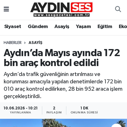
Asayiş
Aydın Nöbetçi Eczaneler
Siyaset
Gündem
Asayiş
Yaşam
Eğitim
Ek
Gündem
Aydın Hava Durumu
HABERLER
ASAYIŞ
Siyaset
Aydin Namaz Vakitleri
Aydın’da Mayıs ayında 172
bin araç kontrol edildi
Ekonomi
Aydın Trafik Yoğunluk Haritası
Aydın’da trafik güvenliğinin artırılması ve
Yaşam
Süper Lig Puan Durumu ve Fikstür
korunması amacıyla yapılan denetimlerde 172 bin
010 araç kontrol edilirken, 28 bin 952 araca işlem
Eğitim
Tüm Manşetler
gerçekleştirildi.
Kültür Sanat
Son Dakika Haberleri
10.06.2026 - 10:21
2
1 DK
YAYINLANMA
PAYLAŞIM
OKUNMA SÜRESI
Spor
Haber Arşivi