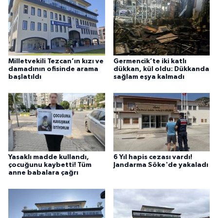
Milletvekili Tezcan’ın kızı ve
Germencik’te iki katlı
damadının ofisinde arama
dükkan, kül oldu: Dükkanda
başlatıldı
sağlam eşya kalmadı
Yasaklı madde kullandı,
6 Yıl hapis cezası vardı!
çocuğunu kaybetti! Tüm
Jandarma Söke'de yakaladı
anne babalara çağrı