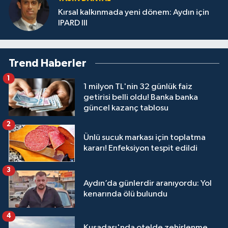
Kırsal kalkınmada yeni dönem: Aydın için
IPARD III
Trend Haberler
1
1 milyon TL'nin 32 günlük faiz
getirisi belli oldu! Banka banka
güncel kazanç tablosu
2
Ünlü sucuk markası için toplatma
kararı! Enfeksiyon tespit edildi
3
Aydın’da günlerdir aranıyordu: Yol
kenarında ölü bulundu
4
Kuşadası'nda otelde zehirlenme